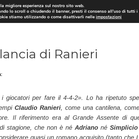
i la migliore esperienza sul nostro sito web.
ndo lo scroll o chiudendo il banner, presti il consenso all’uso di tutti i
TERVISTE
CALCIOMERCATO
CAMPIONATO SER
ookie stiamo utilizzando o come disattivarli nelle
impostazioni
lancia di Ranieri
a
:
 giocatori per fare il 4-4-2
». Lo ha ripetuto sp
 tempi
Claudio Ranieri
, come una cantilena, com
lore. Il riferimento era al Grande Assente di qu
 di stagione, che non è né
Adriano
né
Simplicio
considerare quasi un romano acquisito (tanto che L