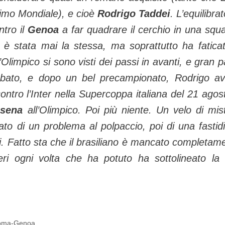
ltimo Mondiale), e cioè
Rodrigo Taddei
. L’equilibra
ntro il
Genoa
a far quadrare il cerchio in una squ
n è stata mai la stessa, ma soprattutto ha fatica
l’Olimpico si sono visti dei passi in avanti, e gran p
abato, e dopo un bel precampionato, Rodrigo a
 contro l’Inter nella Supercoppa italiana del 21 agos
sena
all’Olimpico. Poi più niente. Un velo di mis
lato di un problema al polpaccio, poi di una fastid
rsi. Fatto sta che il brasiliano è mancato completam
eri ogni volta che ha potuto ha sottolineato la
oma-Genoa