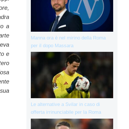
tore,
adra
to a
arte
Manna ora è nel mirino della Roma
veva
per il dopo Massara
to e
tero
iosa
ente
 sua
Le alternative a Svilar in caso di
offerta irrinunciabile per la Roma