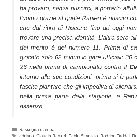
ha provato, senza riuscirci, a portarlo all’u
l’uomo grazie al quale Ranieri è riuscito co
che dal ritiro di Riscone fino ad oggi no
trovare una precisa identità.
L’altra sera al
del merito è del numero 11. Prima di s
giocato solo 62 minuti in gare ufficiali: 36
26 nella prima di campionato contro il
Ce
intorno alle sue condizioni: prima si è par
fascite plantare che gli impediva di allena
nella prima parte della stagione, e Rani
assenza.
Categorie
Rassegna stampa
Tag
adriano
,
Claudio Ranieri
,
Fabio Simplicio
,
Rodrigo Taddei
,
R