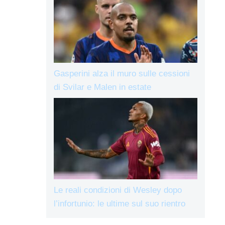
Gasperini alza il muro sulle cessioni
di Svilar e Malen in estate
Le reali condizioni di Wesley dopo
l’infortunio: le ultime sul suo rientro