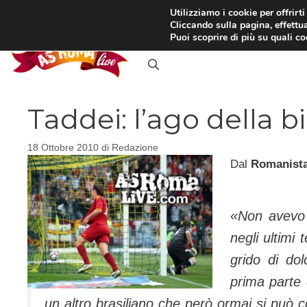
Vai
Utilizziamo i cookie per offrirt
Cliccando sulla pagina, effettua
al
RASSEGNA STAMPA
IN
Puoi scoprire di più su quali c
contenuto
Taddei: l’ago della bi
18 Ottobre 2010
di
Redazione
Dal
Romanist
«
Non avevo i
negli ultimi
grido di do
prima parte
un altro brasiliano che però ormai si può 