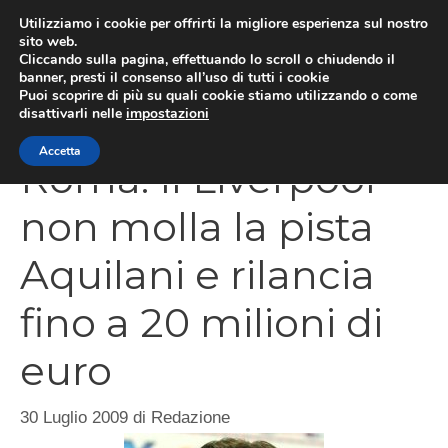
Vai
Utilizziamo i cookie per offrirti la migliore esperienza sul nostro
al
sito web.
Cliccando sulla pagina, effettuando lo scroll o chiudendo il
MEN
contenuto
banner, presti il consenso all’uso di tutti i cookie
Puoi scoprire di più su quali cookie stiamo utilizzando o come
disattivarli nelle
impostazioni
Accetta
Roma: Il Liverpool
non molla la pista
Aquilani e rilancia
fino a 20 milioni di
euro
30 Luglio 2009
di
Redazione