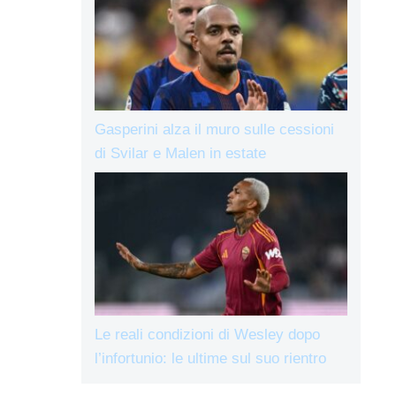
Gasperini alza il muro sulle cessioni
di Svilar e Malen in estate
Le reali condizioni di Wesley dopo
l’infortunio: le ultime sul suo rientro