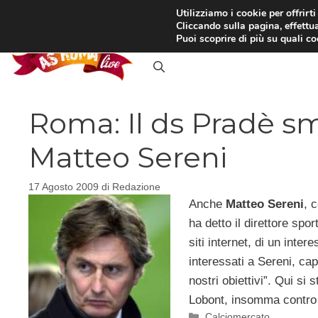
Vai
Utilizziamo i cookie per offrirt
Cliccando sulla pagina, effettua
al
RASSEGNA STAMPA
IN
Puoi scoprire di più su quali c
contenuto
Roma: Il ds Pradè sm
Matteo Sereni
17 Agosto 2009
di
Redazione
Anche
Matteo Sereni
, 
ha detto il direttore spor
siti internet, di un int
interessati a Sereni, cap
nostri obiettivi”. Qui si
Lobont, insomma contro i
Categorie
Calciomercato