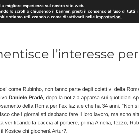
i la migliore esperienza sul nostro sito web.
ndo lo scroll o chiudendo il banner, presti il consenso all’uso di tutti i
TERVISTE
CALCIOMERCATO
CAMPIONATO SER
ookie stiamo utilizzando o come disattivarli nelle
impostazioni
entisce l’interesse per
così come Rubinho, non fanno parte degli obiettivi della Rom
tivo
Daniele
Pradè
, dopo la notizia apparsa sui quotidiani sp
eressamento della Roma per l’ex laziale che ha 34 anni. “Non 
isco che i giornalisti debbano fare il loro lavoro, ma sono altr
 sta verificando la caccia al portiere, prima Amelia, Iezzo, Ru
l Kosice chi giocherà Artur?.