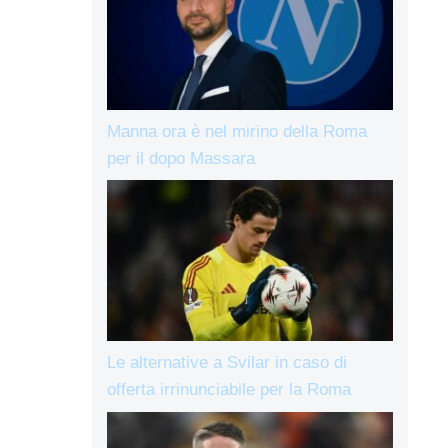
Manna ora è nel mirino della Roma
per il dopo Massara
Le alternative a Svilar in caso di
offerta irrinunciabile per la Roma