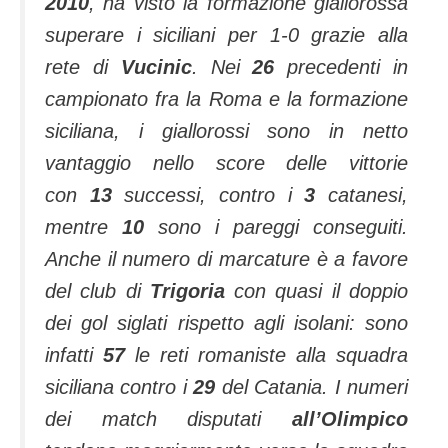
2010
, ha visto la formazione giallorossa
superare i siciliani per 1-0 grazie alla
rete di
Vucinic
. Nei
26
precedenti in
campionato fra la Roma e la formazione
siciliana, i giallorossi sono in netto
vantaggio nello
score
delle vittorie
con
13
successi, contro i
3
catanesi,
mentre
10
sono i pareggi conseguiti.
Anche il numero di marcature è a favore
del club di
Trigoria
con quasi il doppio
dei gol siglati rispetto agli isolani: sono
infatti
57
le reti romaniste alla squadra
siciliana contro i
29
del Catania. I numeri
dei match disputati
all’Olimpico