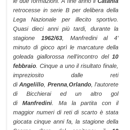
le due formazioni. A fine anno il
Catania
retrocesse in serie B per delibera della
Lega Nazionale per illecito sportivo.
Quasi dieci anni più tardi, durante la
stagione
1962/63
, Manfredini al 4’
minuto di gioco aprì le marcature della
goleada giallorossa nell’incontro del
10
febbraio
. Cinque a uno il risultato finale,
impreziosito dalle reti
di
Angelillo
,
Prenna
,
Orlando
, l’autorete
di Bicchierai ed un altro gol
di
Manfredini
. Ma la partita con il
maggior numeri di reti di scarto è stata
giocata cinque anni fa, la stagione della