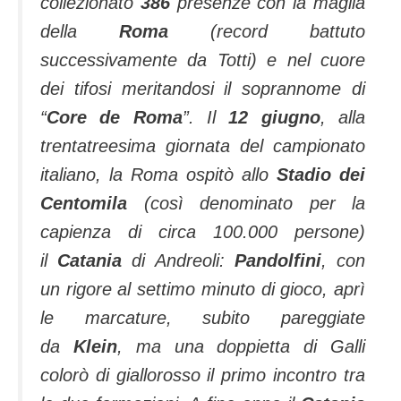
collezionato
386
presenze con la maglia
della
Roma
(record battuto
successivamente da Totti) e nel cuore
dei tifosi meritandosi il soprannome di
“
Core de Roma
”. Il
12 giugno
, alla
trentatreesima giornata del campionato
italiano, la Roma ospitò allo
Stadio dei
Centomila
(così denominato per la
capienza di circa 100.000 persone)
il
Catania
di Andreoli:
Pandolfini
, con
un rigore al settimo minuto di gioco, aprì
le marcature, subito pareggiate
da
Klein
, ma una doppietta di Galli
colorò di giallorosso il primo incontro tra