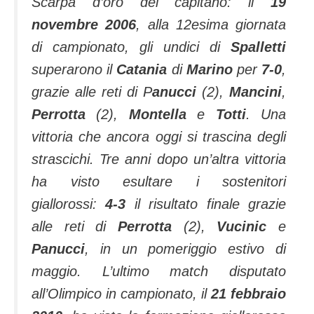
Scarpa d’oro del capitano: il
19
novembre 2006
, alla 12esima giornata
di campionato, gli
undici
di
Spalletti
superarono il
Catania
di
Marino
per
7-0
,
grazie alle reti di P
anucci
(2),
Mancini
,
Perrotta
(2),
Montella
e
Totti
. Una
vittoria che ancora oggi si trascina degli
strascichi. Tre anni dopo un’altra vittoria
ha visto esultare i sostenitori
giallorossi:
4-3
il risultato finale grazie
alle reti di
Perrotta
(2),
Vucinic
e
Panucci
, in un pomeriggio estivo di
maggio. L’ultimo match disputato
all’Olimpico in campionato, il
21 febbraio