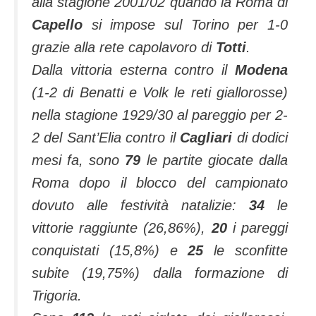
alla stagione 2001/02 quando la Roma di
Capello
si impose sul Torino per 1-0
grazie alla rete capolavoro di
Totti
.
Dalla vittoria esterna contro il
Modena
(1-2 di Benatti e Volk le reti giallorosse)
nella stagione 1929/30 al pareggio per 2-
2 del Sant’Elia contro il
Cagliari
di dodici
mesi fa, sono
79
le partite giocate dalla
Roma dopo il blocco del campionato
dovuto alle festività natalizie:
34
le
vittorie raggiunte (26,86%),
20
i pareggi
conquistati (15,8%) e
25
le sconfitte
subite (19,75%) dalla formazione di
Trigoria.