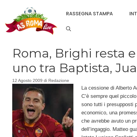
Vai
al
RASSEGNA STAMPA
IN
contenuto
Roma, Brighi resta e 
uno tra Baptista, J
12 Agosto 2009
di
Redazione
La cessione di Alberto A
C’è sempre quel piccolo 
sono tutti i presupposti
economico, una promessa
che avrebbe avuto un pre
dell’ingaggio. Matteo g