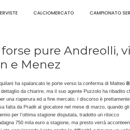
TERVISTE
CALCIOMERCATO
CAMPIONATO SER
forse pure Andreolli, v
uan e Menez
quilani ha spalancato le porte verso la conferma di Matteo
B
dettaglio da chiarire, ma il suo agente Puzzolo ha ribadito c
 per una riaperura ed a fine mercato. l discorso è prettamente
 fatta da Pradè al giocatore nel mese di marzo, quando gli
mio per l’ottima stagione disputata, tradotto un ritocco
uadagna 750 mila euro a stagione, ma presto verrà acconteen