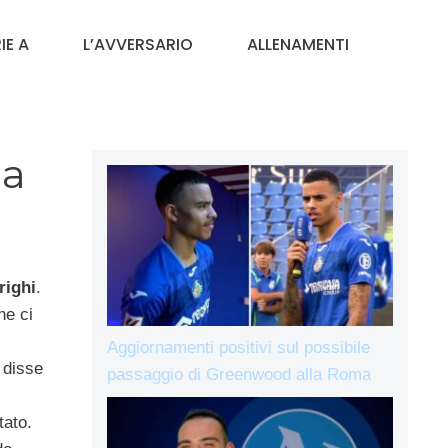
IE A
L’AVVERSARIO
ALLENAMENTI
ia
righi
.
he ci
Aggiornamenti positivi sul possibile
 disse
passaggio di Greenwood alla Roma
tato.