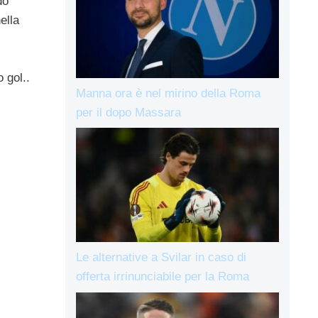
do
ella
 gol..
Manna ora è nel mirino della Roma
per il dopo Massara
Le alternative a Svilar in caso di
offerta irrinunciabile per la Roma