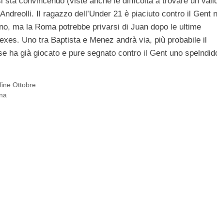
si sta convincendo (viste anche le difficoltà a trovare un vali
Andreolli. Il ragazzo dell’Under 21 è piaciuto contro il Gent n
orno, ma la Roma potrebbe privarsi di Juan dopo le ultime
Mexes. Uno tra Baptista e Menez andrà via, più probabile il
se ha già giocato e pure segnato contro il Gent uno spelndido
fine Ottobre
ina