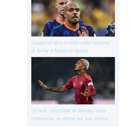
Gasperini alza il muro sulle cessioni
di Svilar e Malen in estate
Le reali condizioni di Wesley dopo
l’infortunio: le ultime sul suo rientro