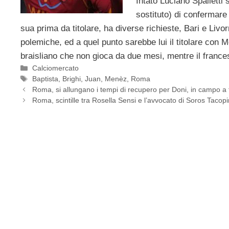
Intato Luciano Spalletti 
sostituto) di confermare 
sua prima da titolare, ha diverse richieste, Bari e Liv
polemiche, ed a quel punto sarebbe lui il titolare con 
braisliano che non gioca da due mesi, mentre il france
Categorie
Calciomercato
Tag
Baptista
,
Brighi
,
Juan
,
Menèz
,
Roma
Roma, si allungano i tempi di recupero per Doni, in campo a 
Roma, scintille tra Rosella Sensi e l’avvocato di Soros Tacop