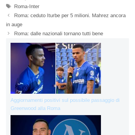
Tag
Roma-Inter
Roma: ceduto Iturbe per 5 milioni. Mahrez ancora
in auge
Roma: dalle nazionali tornano tutti bene
Aggiornamenti positivi sul possibile passaggio di
Greenwood alla Roma