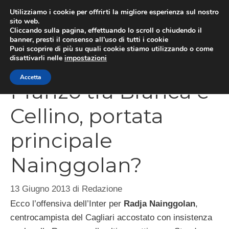
Vai
Utilizziamo i cookie per offrirti la migliore esperienza sul nostro
al
sito web.
Cliccando sulla pagina, effettuando lo scroll o chiudendo il
MEN
contenuto
banner, presti il consenso all’uso di tutti i cookie
Puoi scoprire di più su quali cookie stiamo utilizzando o come
disattivarli nelle
impostazioni
Accetta
Pranzo tra Branca e
Cellino, portata
principale
Nainggolan?
13 Giugno 2013
di
Redazione
Ecco l’offensiva dell’Inter per
Radja Nainggolan
,
centrocampista del Cagliari accostato con insistenza