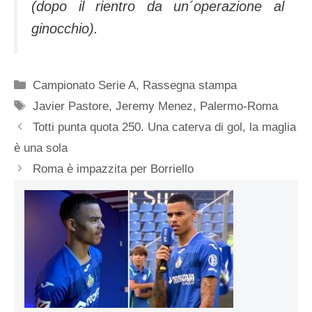
(dopo il rientro da un´operazione al
ginocchio).
Categorie
Campionato Serie A
,
Rassegna stampa
Tag
Javier Pastore
,
Jeremy Menez
,
Palermo-Roma
Totti punta quota 250. Una caterva di gol, la maglia
è una sola
Roma è impazzita per Borriello