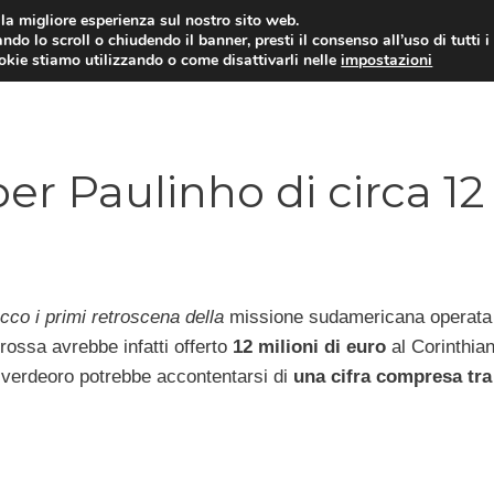
i la migliore esperienza sul nostro sito web.
ndo lo scroll o chiudendo il banner, presti il consenso all’uso di tutti i
TERVISTE
CALCIOMERCATO
CAMPIONATO SER
ookie stiamo utilizzando o come disattivarli nelle
impostazioni
er Paulinho di circa 12
ecco i primi retroscena della
missione sudamericana operata 
orossa avrebbe infatti offerto
12 milioni di euro
al Corinthia
ub verdeoro potrebbe accontentarsi di
una cifra compresa tra 