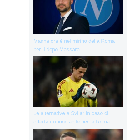
Manna ora è nel mirino della Roma
per il dopo Massara
Le alternative a Svilar in caso di
offerta irrinunciabile per la Roma