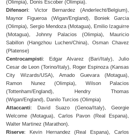
(Olimpia), Donis Escober (Olimpia).
Difensori
: Victor Bernardez (Anderlecht/Belgium),
Maynor Figueroa (Wigan/England), Boniek Garcia
(Olimpia), Sergio Mendoza (Motagua), Emilio Izaguirre
(Motagua), Johnny Palacios (Olimpia), Mauricio
Sabillon (Hangzhou Luchen/China), Osman Chavez
(Platense)
Centrocampisti
: Edgar Alvarez (Bari/Italy), Julio
Cesar de Leon (Torino/Italy), Roger Espinoza (Kansas
City Wizards/USA), Amado Guevara (Motagua),
Ramon Nunez (Olimpia), Wilson Palacios
(Tottenham/England), Hendry Thomas
(Wigan/England), Danilo Turcios (Olimpia)
Attaccanti
: David Suazo (Genoa/Italy), Georgie
Welcome (Motagua), Carlos Pavon (Real Espana),
Walter Martinez (Marathon).
Riserve
: Kevin Hernandez (Real Espana), Carlos