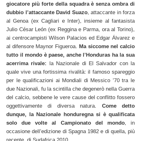
giocatore più forte della squadra è senza ombra di
dubbio l’attaccante David Suazo
, attaccante in forza
al Genoa (ex Cagliari e Inter), insieme al fantasista
Julio César León (ex Reggina e Parma, ora al Torino),
ai centrocampisti Wilson Palacios ed Edgar Álvarez e
al difensore Maynor Figueroa.
Ma siccome nel calcio
tutto il mondo è paese, anche l’Honduras ha la sua
acerrima rivale:
la Nazionale di El Salvador con la
quale vive una fortissima rivalità: il famoso spareggio
per le qualificazioni ai Mondiali di Messico ’70 tra le
due Nazionali, fu la scintilla che degenerò nella Guerra
del calcio, sebbene le vere cause del conflitto fossero
oggettivamente di diversa natura.
Come detto
dunque, la Nazionale honduregna si è qualificata
solo due volte al Campionato del mondo
, in
occasione dell’edizione di Spagna 1982 e di quella, più
recente, di Sudafrica 2010.