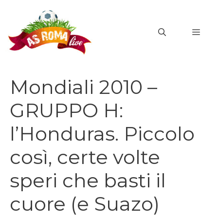
Vai
al
MEN
contenuto
Mondiali 2010 –
GRUPPO H:
l’Honduras. Piccolo
così, certe volte
speri che basti il
cuore (e Suazo)