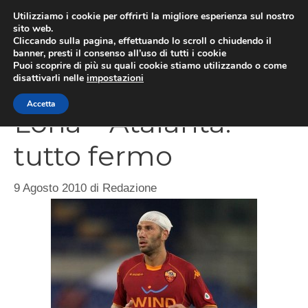
Vai
Utilizziamo i cookie per offrirti la migliore esperienza sul nostro
al
sito web.
Cliccando sulla pagina, effettuando lo scroll o chiudendo il
MEN
contenuto
banner, presti il consenso all’uso di tutti i cookie
Puoi scoprire di più su quali cookie stiamo utilizzando o come
disattivarli nelle
impostazioni
Accetta
Loria – Atalanta:
tutto fermo
9 Agosto 2010
di
Redazione