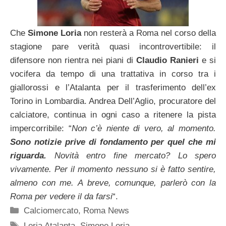
Che
Simone Loria
non resterà a Roma nel corso della
stagione pare verità quasi incontrovertibile: il
difensore non rientra nei piani di
Claudio Ranieri
e si
vocifera da tempo di una trattativa in corso tra i
giallorossi e l’Atalanta per il trasferimento dell’ex
Torino in Lombardia. Andrea Dell’Aglio, procuratore del
calciatore, continua in ogni caso a ritenere la pista
impercorribile: “
Non c’è niente di vero, al momento.
Sono notizie prive di fondamento per quel che mi
riguarda.
Novità entro fine mercato? Lo spero
vivamente. Per il momento nessuno si è fatto sentire,
almeno con me. A breve, comunque, parlerò con la
Roma per vedere il da farsi
“.
Categorie
Calciomercato
,
Roma News
Tag
Loria Atalanta
,
Simone Loria