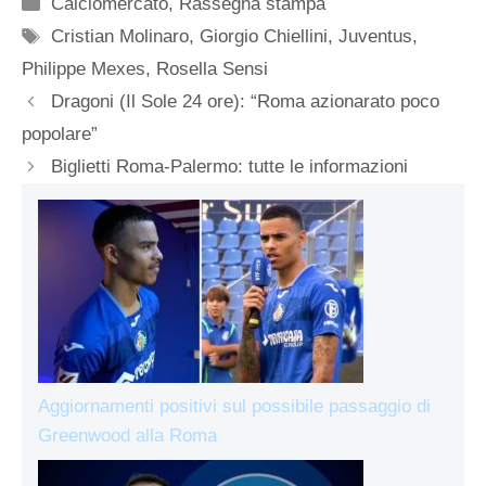
Categorie
Calciomercato
,
Rassegna stampa
Tag
Cristian Molinaro
,
Giorgio Chiellini
,
Juventus
,
Philippe Mexes
,
Rosella Sensi
Dragoni (Il Sole 24 ore): “Roma azionarato poco
popolare”
Biglietti Roma-Palermo: tutte le informazioni
Aggiornamenti positivi sul possibile passaggio di
Greenwood alla Roma