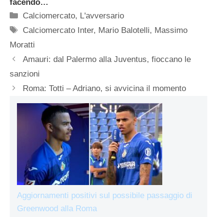
facendo…
Categorie
Calciomercato
,
L'avversario
Tag
Calciomercato Inter
,
Mario Balotelli
,
Massimo
Moratti
Amauri: dal Palermo alla Juventus, fioccano le
sanzioni
Roma: Totti – Adriano, si avvicina il momento
Aggiornamenti positivi sul possibile passaggio di
Greenwood alla Roma