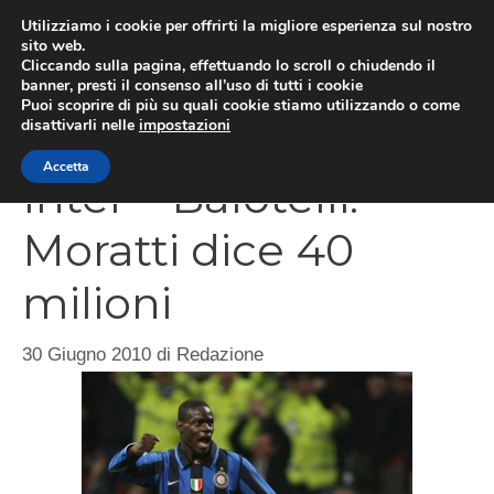
Vai
Utilizziamo i cookie per offrirti la migliore esperienza sul nostro
al
sito web.
Cliccando sulla pagina, effettuando lo scroll o chiudendo il
MEN
contenuto
banner, presti il consenso all’uso di tutti i cookie
Puoi scoprire di più su quali cookie stiamo utilizzando o come
disattivarli nelle
impostazioni
Accetta
Inter – Balotelli:
Moratti dice 40
milioni
30 Giugno 2010
di
Redazione