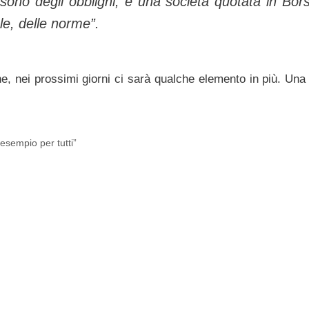
ono degli obblighi, è una società quotata in Bor
le, delle norme”.
ne, nei prossimi giorni ci sarà qualche elemento in più. Una
esempio per tutti”