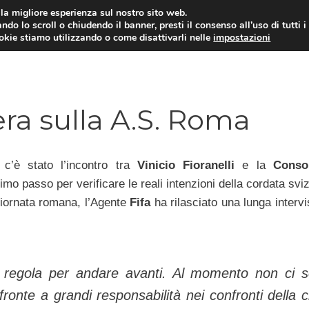
i la migliore esperienza sul nostro sito web.
ndo lo scroll o chiudendo il banner, presti il consenso all’uso di tutti i
TERVISTE
CALCIOMERCATO
CAMPIONATO SER
ookie stiamo utilizzando o come disattivarli nelle
impostazioni
bera sulla A.S. Roma
c’è stato l’incontro tra
Vinicio Fioranelli
e la
Conso
rimo passo per verificare le reali intenzioni della cordata svi
 giornata romana, l’Agente
Fifa
ha rilasciato una lunga interv
 regola per andare avanti. Al momento non ci 
nte a grandi responsabilità nei confronti della ci