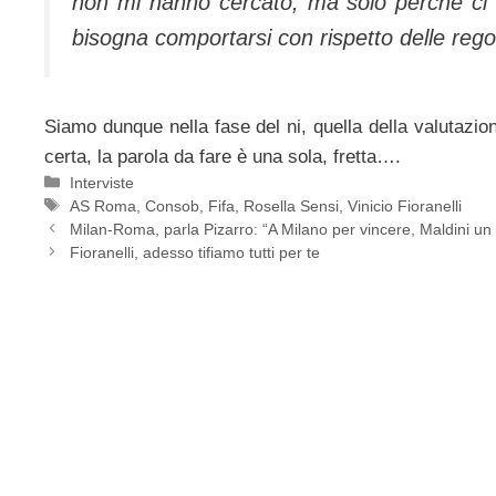
non mi hanno cercato, ma solo perché ci s
bisogna comportarsi con rispetto delle rego
Siamo dunque nella fase del ni, quella della valutazio
certa, la parola da fare è una sola, fretta….
Categorie
Interviste
Tag
AS Roma
,
Consob
,
Fifa
,
Rosella Sensi
,
Vinicio Fioranelli
Milan-Roma, parla Pizarro: “A Milano per vincere, Maldini un 
Fioranelli, adesso tifiamo tutti per te