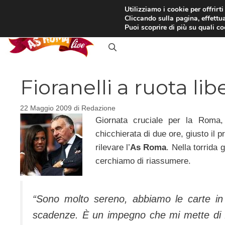
Vai
Utilizziamo i cookie per offrirt
Cliccando sulla pagina, effettua
al
RASSEGNA STAMPA
IN
Puoi scoprire di più su quali c
contenuto
Fioranelli a ruota li
22 Maggio 2009
di
Redazione
Giornata cruciale per la Roma, 
chicchierata di due ore, giusto il p
rilevare l’
As Roma
. Nella torrida
cerchiamo di riassumere.
“Sono molto sereno, abbiamo le carte in
scadenze. È un impegno che mi mette di fro