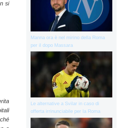
n si
Manna ora è nel mirino della Roma
per il dopo Massara
rita
Le alternative a Svilar in caso di
tali
offerta irrinunciabile per la Roma
rché