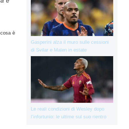
sa e
 cosa è
Gasperini alza il muro sulle cessioni
di Svilar e Malen in estate
Le reali condizioni di Wesley dopo
l’infortunio: le ultime sul suo rientro