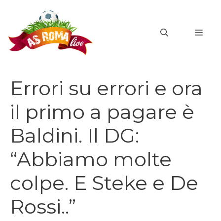
Vai
al
MEN
contenuto
Errori su errori e ora
il primo a pagare è
Baldini. Il DG:
“Abbiamo molte
colpe. E Steke e De
Rossi..”