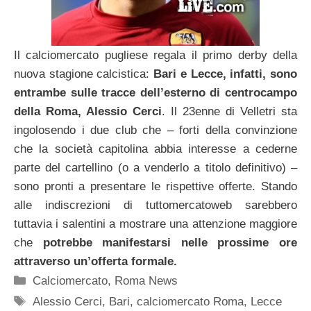
Il calciomercato pugliese regala il primo derby della
nuova stagione calcistica:
Bari e Lecce, infatti, sono
entrambe sulle tracce dell’esterno di centrocampo
della Roma, Alessio Cerci
. Il 23enne di Velletri sta
ingolosendo i due club che – forti della convinzione
che la società capitolina abbia interesse a cederne
parte del cartellino (o a venderlo a titolo definitivo) –
sono pronti a presentare le rispettive offerte. Stando
alle indiscrezioni di tuttomercatoweb sarebbero
tuttavia i salentini a mostrare una attenzione maggiore
che
potrebbe manifestarsi nelle prossime ore
attraverso un’offerta formale.
Categorie
Calciomercato
,
Roma News
Tag
Alessio Cerci
,
Bari
,
calciomercato Roma
,
Lecce