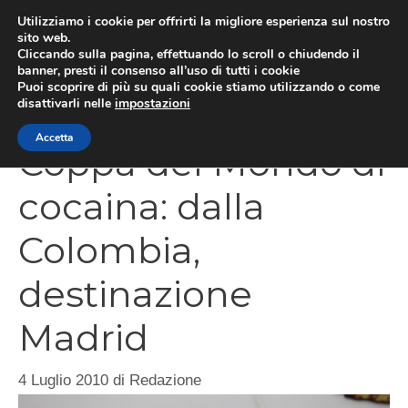
Vai
Utilizziamo i cookie per offrirti la migliore esperienza sul nostro
al
sito web.
Cliccando sulla pagina, effettuando lo scroll o chiudendo il
MEN
contenuto
banner, presti il consenso all’uso di tutti i cookie
Puoi scoprire di più su quali cookie stiamo utilizzando o come
disattivarli nelle
impostazioni
Accetta
Coppa del Mondo di
cocaina: dalla
Colombia,
destinazione
Madrid
4 Luglio 2010
di
Redazione