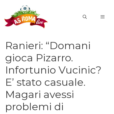
Vai
al
MEN
contenuto
Ranieri: “Domani
gioca Pizarro.
Infortunio Vucinic?
E’ stato casuale.
Magari avessi
problemi di