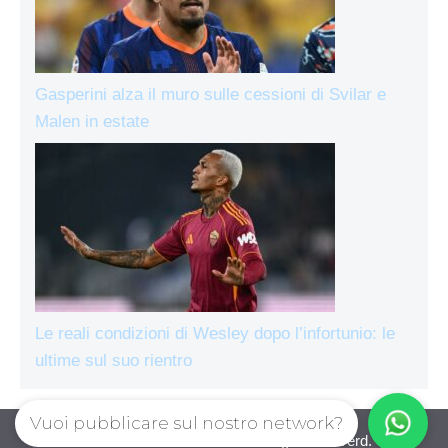
Gasperini alza il muro sulle cessioni di Svilar e
Malen in estate
Le reali condizioni di Wesley dopo l’infortunio: le
ultime sul suo rientro
Vuoi pubblicare sul nostro network?
AsRomaLive.com © 2026. All right reserverd.