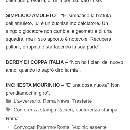
delle due prevarrà, al di là del risultato in sé.
SIMPLICIO AMULETO
– “E’ simpatica la battuta
dell’amuleto, lui è un buonissimo calciatore. Un
singolo giocatore non cambia le geometrie di una
squadra, ma il suo apporto è notevole. Recupera
palloni, è rapido e sta facendo la sua parte”.
DERBY DI COPPA ITALIA
– “Non ho i piani del nuovo
anno, quando lo saprò dirò la mia”.
INCHIESTA MOURINHO
– “E’ una cosa nuova? Non
prendiamoci in giro”.
Categorie
L'avversario
,
Roma News
,
Trasferte
Tag
Conferenza stampa Ranieri
,
conferenza stampa
Roma
Convocati Palermo-Roma: Vucinic assente