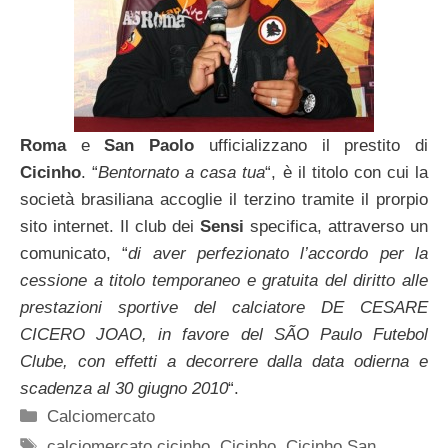
Roma
e
San Paolo
ufficializzano il prestito di
Cicinho
. “
Bentornato a casa tua
“, è il titolo con cui la
società brasiliana accoglie il terzino tramite il prorpio
sito internet. Il club dei
Sensi
specifica, attraverso un
comunicato, “
di aver perfezionato l’accordo per la
cessione a titolo temporaneo e gratuita del diritto alle
prestazioni sportive del calciatore DE CESARE
CICERO JOAO, in favore del SÃO Paulo Futebol
Clube, con effetti a decorrere dalla data odierna e
scadenza al 30 giugno 2010
“.
Categorie
Calciomercato
Tag
calciomercato cicinho
,
Cicinho
,
Cicinho San