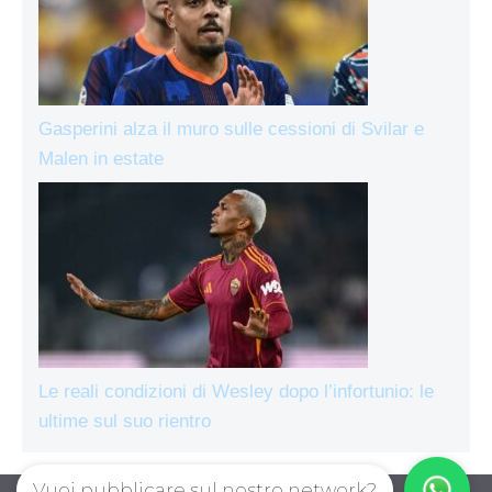
Gasperini alza il muro sulle cessioni di Svilar e
Malen in estate
Le reali condizioni di Wesley dopo l’infortunio: le
ultime sul suo rientro
Vuoi pubblicare sul nostro network?