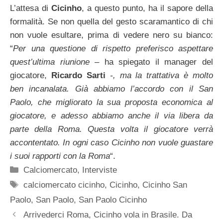
L’attesa di
Cicinho
, a questo punto, ha il sapore della
formalità. Se non quella del gesto scaramantico di chi
non vuole esultare, prima di vedere nero su bianco:
“
Per una questione di rispetto preferisco aspettare
quest’ultima riunione –
ha spiegato il manager del
giocatore,
Ricardo Sarti
-, ma la trattativa è molto
ben incanalata. Già abbiamo l’accordo con il San
Paolo, che migliorato la sua proposta economica al
giocatore, e adesso abbiamo anche il via libera da
parte della Roma. Questa volta il giocatore verrà
accontentato. In ogni caso Cicinho non vuole guastare
i suoi rapporti con la Roma
“.
Categorie
Calciomercato
,
Interviste
Tag
calciomercato cicinho
,
Cicinho
,
Cicinho San
Paolo
,
San Paolo
,
San Paolo Cicinho
Arrivederci Roma, Cicinho vola in Brasile. Da