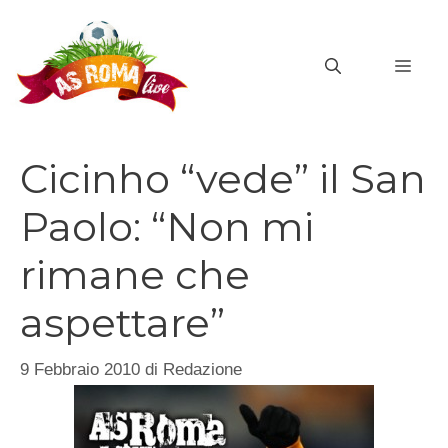
Vai
al
MEN
contenuto
Cicinho “vede” il San
Paolo: “Non mi
rimane che
aspettare”
9 Febbraio 2010
di
Redazione