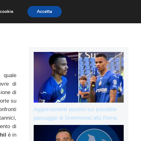
 cookie
Accetta
IE A
L’AVVERSARIO
ALLENAMENTI
 quale
ovre di
sione di
orte su
Aggiornamenti positivi sul possibile
onfronti
passaggio di Greenwood alla Roma
annici,
ento di
hil
è in