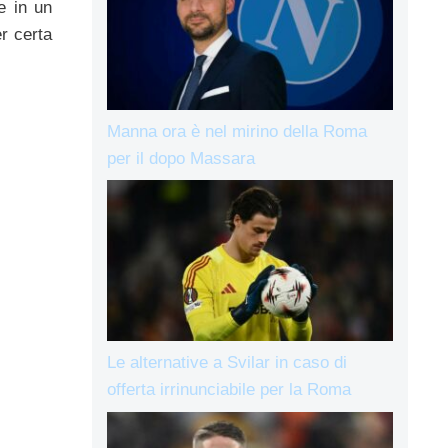
e in un
r certa
Manna ora è nel mirino della Roma
per il dopo Massara
Le alternative a Svilar in caso di
offerta irrinunciabile per la Roma