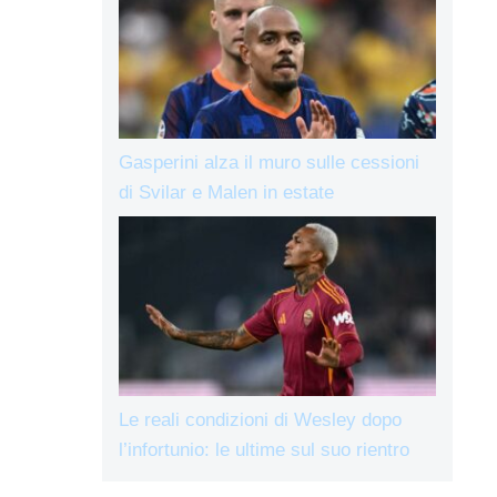
Gasperini alza il muro sulle cessioni
di Svilar e Malen in estate
Le reali condizioni di Wesley dopo
l’infortunio: le ultime sul suo rientro