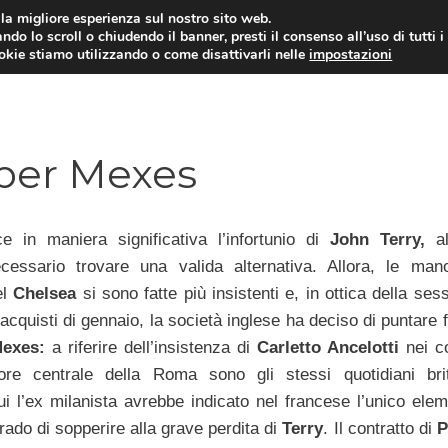
i la migliore esperienza sul nostro sito web.
ndo lo scroll o chiudendo il banner, presti il consenso all’uso di tutti i
TERVISTE
CALCIOMERCATO
CAMPIONATO SER
ookie stiamo utilizzando o come disattivarli nelle
impostazioni
 per Mexes
ce in maniera significativa l’infortunio di
John Terry,
al
cessario trovare una valida alternativa. Allora, le man
el
Chelsea
si sono fatte più insistenti e, in ottica della ses
quisti di gennaio, la società inglese ha deciso di puntare f
Mexes:
a riferire dell’insistenza di
Carletto Ancelotti
nei c
ore centrale della Roma sono gli stessi quotidiani brit
i l’ex milanista avrebbe indicato nel francese l’unico elem
grado di sopperire alla grave perdita di
Terry
. Il contratto di
P