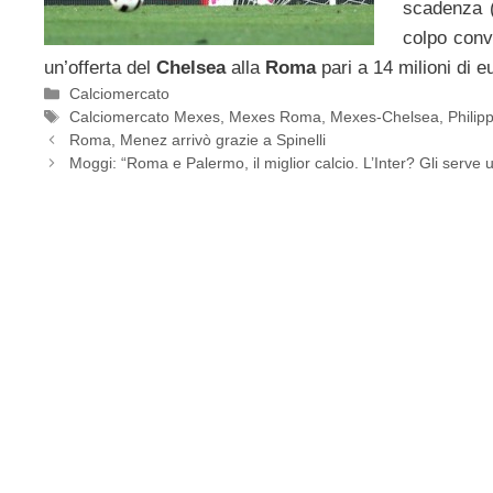
scadenza (
colpo conv
un’offerta del
Chelsea
alla
Roma
pari a 14 milioni di e
Categorie
Calciomercato
Tag
Calciomercato Mexes
,
Mexes Roma
,
Mexes-Chelsea
,
Phili
Roma, Menez arrivò grazie a Spinelli
Moggi: “Roma e Palermo, il miglior calcio. L’Inter? Gli serve u