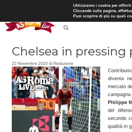
Vai
Utilizziamo i cookie per offrirt
Cliccando sulla pagina, effettua
al
RASSEGNA STAMPA
IN
Puoi scoprire di più su quali c
contenuto
Chelsea in pressing
22 Novembre 2010
di
Redazione
Contribuis
diventa ne
mercato d
campagna ac
Philippe 
del difens
secondo cu
qualità in 