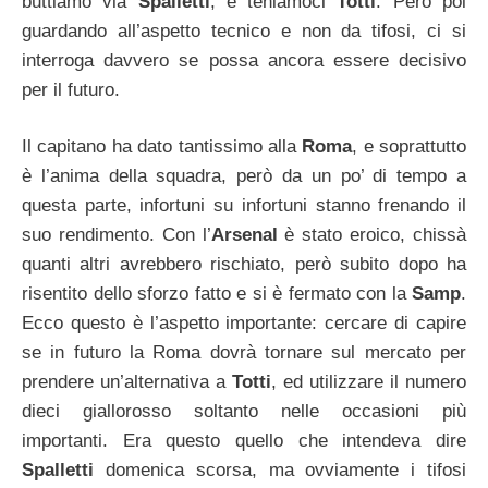
buttiamo via
Spalletti
, e teniamoci
Totti
. Però poi
guardando all’aspetto tecnico e non da tifosi, ci si
interroga davvero se possa ancora essere decisivo
per il futuro.
Il capitano ha dato tantissimo alla
Roma
, e soprattutto
è l’anima della squadra, però da un po’ di tempo a
questa parte, infortuni su infortuni stanno frenando il
suo rendimento. Con l’
Arsenal
è stato eroico, chissà
quanti altri avrebbero rischiato, però subito dopo ha
risentito dello sforzo fatto e si è fermato con la
Samp
.
Ecco questo è l’aspetto importante: cercare di capire
se in futuro la Roma dovrà tornare sul mercato per
prendere un’alternativa a
Totti
, ed utilizzare il numero
dieci giallorosso soltanto nelle occasioni più
importanti. Era questo quello che intendeva dire
Spalletti
domenica scorsa, ma ovviamente i tifosi