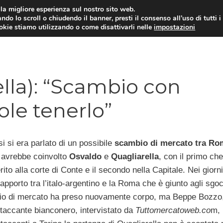
i la migliore esperienza sul nostro sito web.
ndo lo scroll o chiudendo il banner, presti il consenso all’uso di tutti i
TERVISTE
CALCIOMERCATO
CAMPIONATO SER
ookie stiamo utilizzando o come disattivarli nelle
impostazioni
lla): “Scambio con
ole tenerlo”
i si era parlato di un possibile
scambio di mercato tra Ro
avrebbe coinvolto
Osvaldo
e
Quagliarella
, con il primo che
ito alla corte di Conte e il secondo nella Capitale. Nei giorni
rapporto tra l’italo-argentino e la Roma che è giunto agli sgoc
io di mercato ha preso nuovamente corpo, ma Beppe Bozzo
attaccante bianconero, intervistato da
Tuttomercatoweb.co
m, 