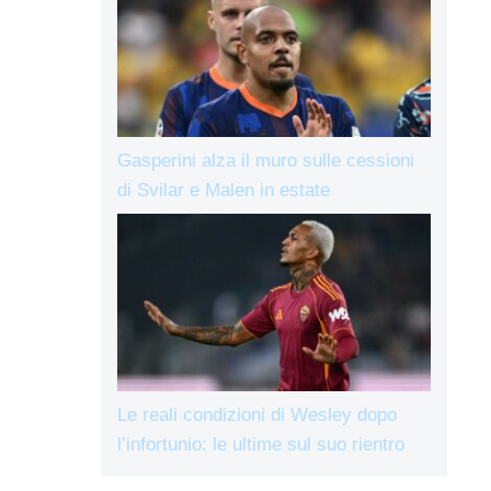
Gasperini alza il muro sulle cessioni
di Svilar e Malen in estate
Le reali condizioni di Wesley dopo
l’infortunio: le ultime sul suo rientro