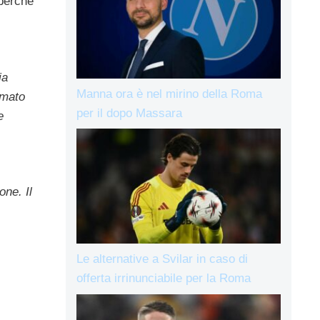
 perché
ia
Manna ora è nel mirino della Roma
amato
per il dopo Massara
e
one. Il
Le alternative a Svilar in caso di
offerta irrinunciabile per la Roma