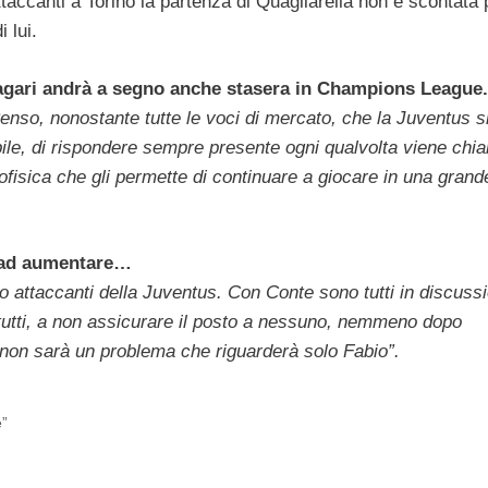
attaccanti a Torino la partenza di Quagliarella non è scontata
 lui.
Magari andrà a segno anche stasera in Champions League.
nso, nonostante tutte le voci di mercato, che la Juventus s
abile, di rispondere sempre presente ogni qualvolta viene chi
ofisica che gli permette di continuare a giocare in una grand
a ad aumentare…
 attaccanti della Juventus. Con Conte sono tutti in discussi
e tutti, a non assicurare il posto a nessuno, nemmeno dopo
i non sarà un problema che riguarderà solo Fabio”.
e”