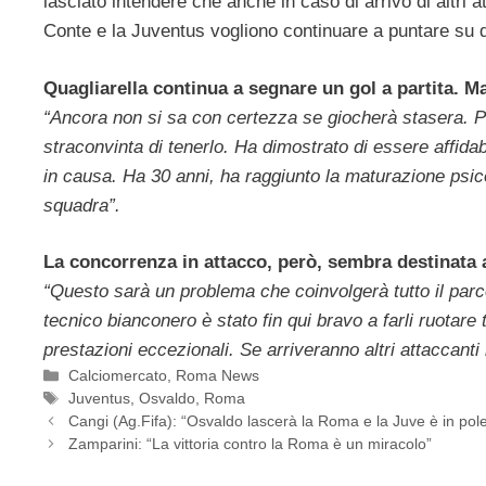
lasciato intendere che anche in caso di arrivo di altri 
Conte e la Juventus vogliono continuare a puntare su di
Quagliarella continua a segnare un gol a partita. 
“Ancora non si sa con certezza se giocherà stasera. Pe
straconvinta di tenerlo. Ha dimostrato di essere affid
in causa. Ha 30 anni, ha raggiunto la maturazione psic
squadra”.
La concorrenza in attacco, però, sembra destinat
“Questo sarà un problema che coinvolgerà tutto il parco
tecnico bianconero è stato fin qui bravo a farli ruotar
prestazioni eccezionali. Se arriveranno altri attaccant
Categorie
Calciomercato
,
Roma News
Tag
Juventus
,
Osvaldo
,
Roma
Cangi (Ag.Fifa): “Osvaldo lascerà la Roma e la Juve è in pol
Zamparini: “La vittoria contro la Roma è un miracolo”