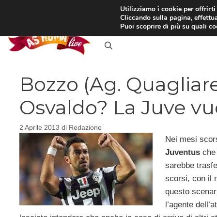
Vai
Utilizziamo i cookie per offrirt
Cliccando sulla pagina, effettua
al
RASSEGNA STAMPA
IN
Puoi scoprire di più su quali c
contenuto
Bozzo (Ag. Quagliare
Osvaldo? La Juve vu
2 Aprile 2013
di
Redazione
Nei mesi scors
Juventus
che 
sarebbe trasfer
scorsi, con il 
questo scenar
l’agente dell’