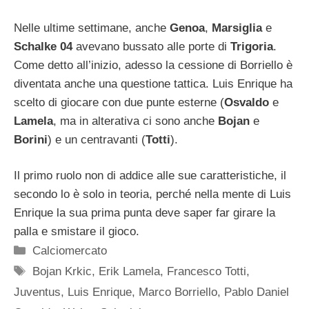
Nelle ultime settimane, anche
Genoa
,
Marsiglia
e
Schalke 04
avevano bussato alle porte di
Trigoria
.
Come detto all’inizio, adesso la cessione di Borriello è
diventata anche una questione tattica. Luis Enrique ha
scelto di giocare con due punte esterne (
Osvaldo
e
Lamela
, ma in alterativa ci sono anche
Bojan
e
Borini
) e un centravanti (
Totti
).
Il primo ruolo non di addice alle sue caratteristiche, il
secondo lo è solo in teoria, perché nella mente di Luis
Enrique la sua prima punta deve saper far girare la
palla e smistare il gioco.
Categorie
Calciomercato
Tag
Bojan Krkic
,
Erik Lamela
,
Francesco Totti
,
Juventus
,
Luis Enrique
,
Marco Borriello
,
Pablo Daniel