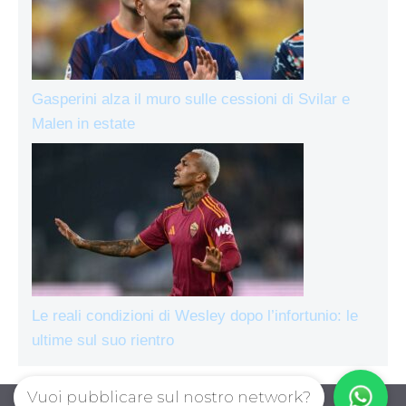
Gasperini alza il muro sulle cessioni di Svilar e
Malen in estate
Le reali condizioni di Wesley dopo l’infortunio: le
ultime sul suo rientro
Vuoi pubblicare sul nostro network?