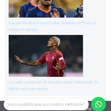
Gasperini alza il muro sulle cessioni di Svilar e
Malen in estate
Le reali condizioni di Wesley dopo l’infortunio: le
ultime sul suo rientro
Vuoi pubblicare sul nostro network?
AsRomaLive.com © 2026. All right reserverd.