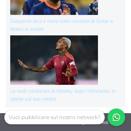
Gasperini alza il muro sulle cessioni di Svilar e
Malen in estate
Le reali condizioni di Wesley dopo l’infortunio: le
ultime sul suo rientro
Vuoi pubblicare sul nostro network?
AsRomaLive.com © 2026. All right reserverd.