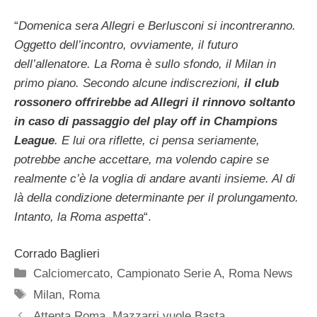
“
Domenica sera Allegri e Berlusconi si incontreranno.
Oggetto dell’incontro, ovviamente, il futuro
dell’allenatore. La Roma è sullo sfondo, il Milan in
primo piano. Secondo alcune indiscrezioni,
il club
rossonero offrirebbe ad Allegri il rinnovo soltanto
in caso di passaggio del play off in Champions
League
. E lui ora riflette, ci pensa seriamente,
potrebbe anche accettare, ma volendo capire se
realmente c’è la voglia di andare avanti insieme. Al di
là della condizione determinante per il prolungamento.
Intanto, la Roma aspetta
“.
Corrado Baglieri
Categorie
Calciomercato
,
Campionato Serie A
,
Roma News
Tag
Milan
,
Roma
Attenta Roma, Mazzarri vuole Basta