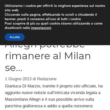
Vai
Utilizziamo i cookie per offrirti la migliore esperienza sul nostro
al
sito web.
Cliccando sulla pagina, effettuando lo scroll o chiudendo il
MEN
contenuto
banner, presti il consenso all’uso di tutti i cookie
Puoi scoprire di più su quali cookie stiamo utilizzando o come
disattivarli nelle
impostazioni
Accetta
Allegri potrebbe
rimanere al Milan
se…
1 Giugno 2013
di
Redazione
Gianluca Di Marzio, tramite il proprio sito ufficiale, ha
aggiunto nuove notizie sull’intricata vicenda legata a
Massimilano Allegri e il suo possibile arrivo sulla
panchina giallorossa e addio a quella rossonera: