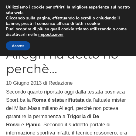
Vai
Utilizziamo i cookie per offrirti la migliore esperienza sul nostro
al
sito web.
Cliccando sulla pagina, effettuando lo scroll o chiudendo il
MEN
contenuto
banner, presti il consenso all’uso di tutti i cookie
Puoi scoprire di più su quali cookie stiamo utilizzando o come
disattivarli nelle
impostazioni
Accetta
Allegri ha detto no
perchè…
10 Giugno 2013
di
Redazione
Secondo quanto riportato oggi dalla testata bosniaca
Sport.ba la
Roma è stata rifiutata
dall’attuale mister
del Milan,Massimiliano Allegri, perchè non poteva
garantire la permanenza a
Trigoria
di
De
Rossi
e
Pjanic
. Secondo il suddetto portale di
informazione sportiva infatti, il tecnico rossonero, era