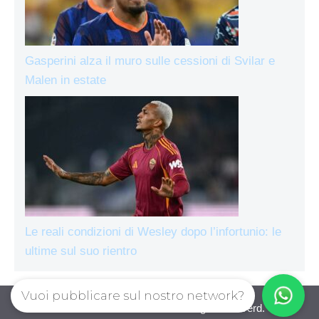
Gasperini alza il muro sulle cessioni di Svilar e
Malen in estate
Le reali condizioni di Wesley dopo l’infortunio: le
ultime sul suo rientro
Vuoi pubblicare sul nostro network?
AsRomaLive.com © 2026. All right reserverd.