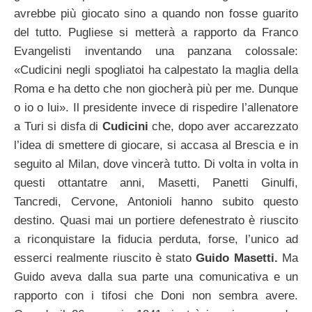
avrebbe più giocato sino a quando non fosse guarito
del tutto. Pugliese si metterà a rapporto da Franco
Evangelisti inventando una panzana colossale:
«Cudicini negli spogliatoi ha calpestato la maglia della
Roma e ha detto che non giocherà più per me. Dunque
o io o lui». Il presidente invece di rispedire l’allenatore
a Turi si disfa di
Cudicini
che, dopo aver accarezzato
l’idea di smettere di giocare, si accasa al Brescia e in
seguito al Milan, dove vincerà tutto. Di volta in volta in
questi ottantatre anni, Masetti, Panetti Ginulfi,
Tancredi, Cervone, Antonioli hanno subito questo
destino. Quasi mai un portiere defenestrato è riuscito
a riconquistare la fiducia perduta, forse, l’unico ad
esserci realmente riuscito è stato
Guido Masetti.
Ma
Guido aveva dalla sua parte una comunicativa e un
rapporto con i tifosi che Doni non sembra avere.