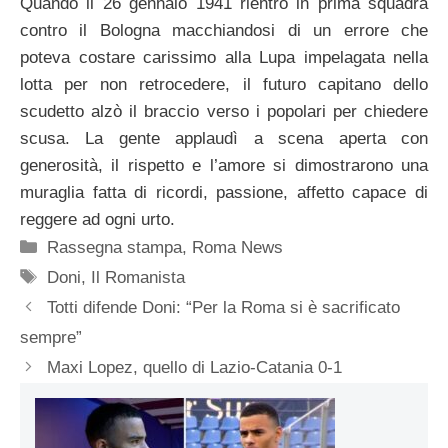
Quando il 26 gennaio 1941 rientrò in prima squadra
contro il Bologna macchiandosi di un errore che
poteva costare carissimo alla Lupa impelagata nella
lotta per non retrocedere, il futuro capitano dello
scudetto alzò il braccio verso i popolari per chiedere
scusa. La gente applaudì a scena aperta con
generosità, il rispetto e l’amore si dimostrarono una
muraglia fatta di ricordi, passione, affetto capace di
reggere ad ogni urto.
Categorie
Rassegna stampa
,
Roma News
Tag
Doni
,
Il Romanista
Totti difende Doni: “Per la Roma si è sacrificato
sempre”
Maxi Lopez, quello di Lazio-Catania 0-1