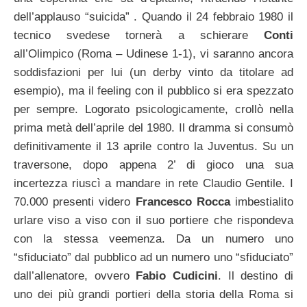
dell’applauso “suicida” . Quando il 24 febbraio 1980 il
tecnico svedese tornerà a schierare
Conti
all’Olimpico (Roma – Udinese 1-1), vi saranno ancora
soddisfazioni per lui (un derby vinto da titolare ad
esempio), ma il feeling con il pubblico si era spezzato
per sempre. Logorato psicologicamente, crollò nella
prima metà dell’aprile del 1980. Il dramma si consumò
definitivamente il 13 aprile contro la Juventus. Su un
traversone, dopo appena 2’ di gioco una sua
incertezza riuscì a mandare in rete Claudio Gentile. I
70.000 presenti videro
Francesco Rocca
imbestialito
urlare viso a viso con il suo portiere che rispondeva
con la stessa veemenza. Da un numero uno
“sfiduciato” dal pubblico ad un numero uno “sfiduciato”
dall’allenatore, ovvero
Fabio Cudicini
. Il destino di
uno dei più grandi portieri della storia della Roma si