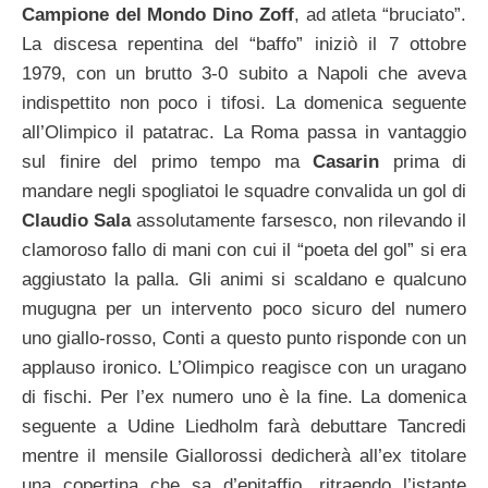
Campione del Mondo Dino Zoff
, ad atleta “bruciato”.
La discesa repentina del “baffo” iniziò il 7 ottobre
1979, con un brutto 3-0 subito a Napoli che aveva
indispettito non poco i tifosi. La domenica seguente
all’Olimpico il patatrac. La Roma passa in vantaggio
sul finire del primo tempo ma
Casarin
prima di
mandare negli spogliatoi le squadre convalida un gol di
Claudio Sala
assolutamente farsesco, non rilevando il
clamoroso fallo di mani con cui il “poeta del gol” si era
aggiustato la palla. Gli animi si scaldano e qualcuno
mugugna per un intervento poco sicuro del numero
uno giallo-rosso, Conti a questo punto risponde con un
applauso ironico. L’Olimpico reagisce con un uragano
di fischi. Per l’ex numero uno è la fine. La domenica
seguente a Udine Liedholm farà debuttare Tancredi
mentre il mensile Giallorossi dedicherà all’ex titolare
una copertina che sa d’epitaffio, ritraendo l’istante