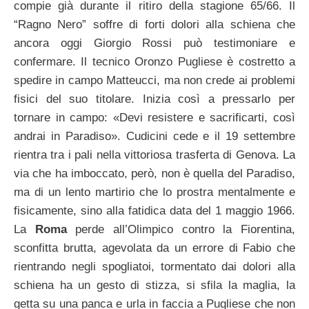
compie già durante il ritiro della stagione 65/66. Il
“Ragno Nero” soffre di forti dolori alla schiena che
ancora oggi Giorgio Rossi può testimoniare e
confermare. Il tecnico Oronzo Pugliese è costretto a
spedire in campo Matteucci, ma non crede ai problemi
fisici del suo titolare. Inizia così a pressarlo per
tornare in campo: «Devi resistere e sacrificarti, così
andrai in Paradiso». Cudicini cede e il 19 settembre
rientra tra i pali nella vittoriosa trasferta di Genova. La
via che ha imboccato, però, non è quella del Paradiso,
ma di un lento martirio che lo prostra mentalmente e
fisicamente, sino alla fatidica data del 1 maggio 1966.
La
Roma
perde all’Olimpico contro la Fiorentina,
sconfitta brutta, agevolata da un errore di Fabio che
rientrando negli spogliatoi, tormentato dai dolori alla
schiena ha un gesto di stizza, si sfila la maglia, la
getta su una panca e urla in faccia a Pugliese che non