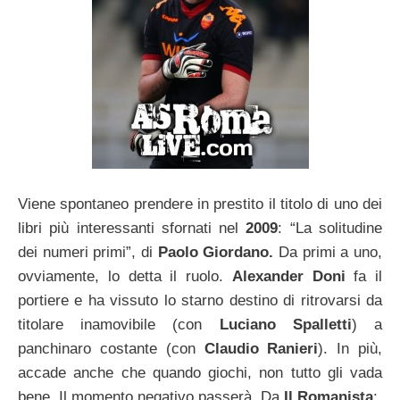
Viene spontaneo prendere in prestito il titolo di uno dei
libri più interessanti sfornati nel
2009
: “La solitudine
dei numeri primi”, di
Paolo Giordano.
Da primi a uno,
ovviamente, lo detta il ruolo.
Alexander Doni
fa il
portiere e ha vissuto lo starno destino di ritrovarsi da
titolare inamovibile (con
Luciano Spalletti
) a
panchinaro costante (con
Claudio Ranieri
). In più,
accade anche che quando giochi, non tutto gli vada
bene. Il momento negativo passerà. Da
Il Romanista
: