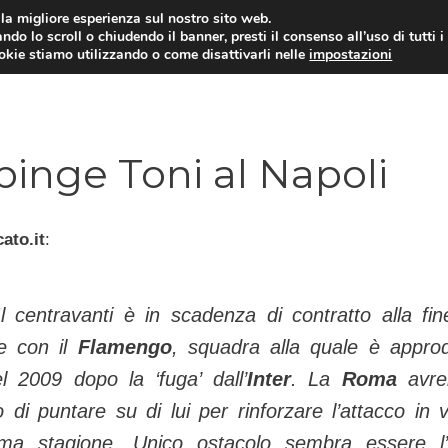
i la migliore esperienza sul nostro sito web.
ndo lo scroll o chiudendo il banner, presti il consenso all’uso di tutti i
TERVISTE
CALCIOMERCATO
CAMPIONATO SER
ookie stiamo utilizzando o come disattivarli nelle
impostazioni
pinge Toni al Napoli
ato.it
:
 centravanti è in scadenza di contratto alla fin
e con il
Flamengo
, squadra alla quale è appro
del 2009 dopo la ‘fuga’ dall’
Inter
. La
Roma
avre
 di puntare su di lui per rinforzare l’attacco in v
ima stagione. Unico ostacolo sembra essere l’