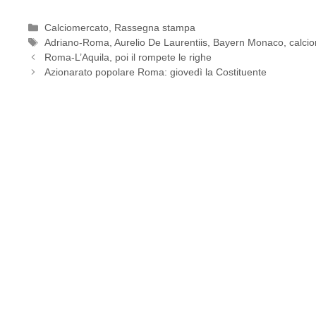
Categorie
Calciomercato
,
Rassegna stampa
Tag
Adriano-Roma
,
Aurelio De Laurentiis
,
Bayern Monaco
,
calci
Roma-L’Aquila, poi il rompete le righe
Azionarato popolare Roma: giovedì la Costituente