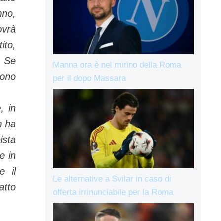
nno,
ovrà
ito,
.
Se
Manna ora è nel mirino della Roma
iono
per il dopo Massara
, in
n ha
ista
e in
e il
Le alternative a Svilar in caso di
atto
offerta irrinunciabile per la Roma