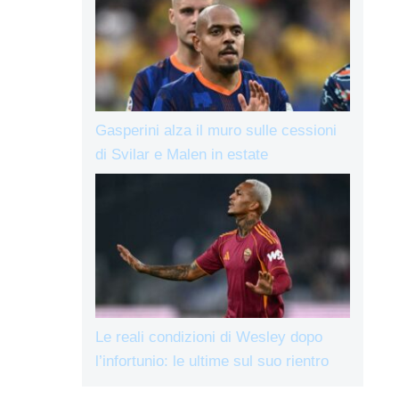
Gasperini alza il muro sulle cessioni
di Svilar e Malen in estate
Le reali condizioni di Wesley dopo
l’infortunio: le ultime sul suo rientro