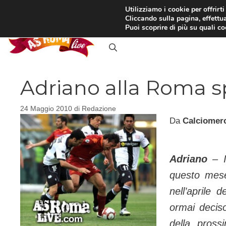
Vai
Utilizziamo i cookie per offrirt
Cliccando sulla pagina, effettua
al
RASSEGNA STAMPA
IN
Puoi scoprire di più su quali c
contenuto
Adriano alla Roma s
24 Maggio 2010
di
Redazione
Da
Calciomerc
Adriano
– Il
questo mes
nell’aprile 
ormai deciso
della pross