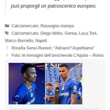
può proporgli un palcoscenico europeo.
Categorie
Calciomercato
,
Rassegna stampa
Tag
Calciomercato
,
Diego Milito
,
Genoa
,
Luca Toni
,
Marco Borriello
,
Napoli
Rosella Sensi-Ranieri: “Adriano? Aspettiamo”
Foto: le immagini dell’amichevole L’Aquila – Roma
Aggiornamenti positivi sul possibile passaggio di