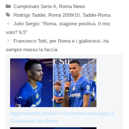
Categorie
Campionato Serie A
,
Roma News
Tag
Rodrigo Taddei
,
Roma 2009/10
,
Taddei-Roma
Julio Sergio: “Roma, stagione positiva. Il mio
voto? 6,5”
Francesco Totti, per Roma e i giallorossi, ha
sempre messo la faccia
Aggiornamenti positivi sul possibile passaggio di
Greenwood alla Roma