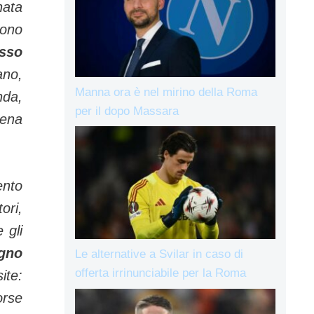
nata
sono
esso
ano,
Manna ora è nel mirino della Roma
nda,
per il dopo Massara
lena
ento
ori,
 gli
gno
Le alternative a Svilar in caso di
offerta irrinunciabile per la Roma
ite:
orse