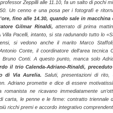
professor Zeppilli alle 11.10, fa un salto di pochi mi
.50. Un cenno e una posa per i fotografi e ritorn
d’ore, fino alle 14.30, quando sale in macchina
ratore Gilmar Rinaldi,
atterrato di prima matti
 Villa Pacelli, intanto, si sta radunando tutto lo «S
nsi, si vedono anche il marito Marco Staffoli
Antonio Conte, il coordinatore dell’area tecnica 
dt Bruno Conti. A questo punto, manca solo Adri
ordo il trio Calenda-Adriano-Rinaldi, precedut
lo di Via Aurelia.
Saluti, presentazioni di rito,
men. Adriano promette e dice di essere motivatiss
ia romanista ne ricavano immediatamente un’ot
di carta, le penne e le firme: contratto triennale 
one più ricchi premi e accordo integrativo comprendent