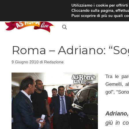
Vai
Utilizziamo i cookie per offrirt
Cliccando sulla pagina, effettua
al
RASSEGNA STAMPA
IN
Puoi scoprire di più su quali c
contenuto
Roma – Adriano: “Sog
9 Giugno 2010
di
Redazione
Tra le pa
Gemelli, a
gol”, “Sono
Adriano,
giù in co