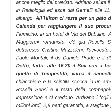
anche meglio del previsto. Adriano saluta il 
in Radiologia ed esce dal Gemelli alle 11
albergo.
All’Hilton ci resta per un paio 
Calenda per raggiungere il suo procu
Fiumicino, in un hotel di Via del Babuino. A
Maggiore» romanista: c’è già Rosella Se
dottoressa Cristina Mazzoleni, l’avvocato 
Paolo Montali, il ds Daniele Pradè e il 
Detto, fatto: alle 16.30 il Suv con a b
quello di Tempestilli, varca il cancel
chiacchiere e la scintilla scocca in un a
Rosella Sensi e il resto della compagn
impressione e ci credono. Arrivano i fogli 
milioni lordi, 2,8 netti garantititi, a stagi