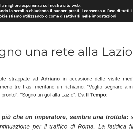
i la migliore esperienza sul nostro sito web.
ndo lo scroll o chiudendo il banner, presti il consenso all’uso di tutti i
TERVISTE
CALCIOMERCATO
CAMPIONATO SER
ookie stiamo utilizzando o come disattivarli nelle
impostazioni
no una rete alla Lazio
role strappate ad
Adriano
in occasione delle visite med
lmeno tre frasi meritano un richiamo: “Voglio segnare al
 pronto”, “Sogno un gol alla Lazio”. Da
Il Tempo:
 più che un imperatore, sembra una trottola:
ntinuazione per il traffico di Roma. La fatidica f