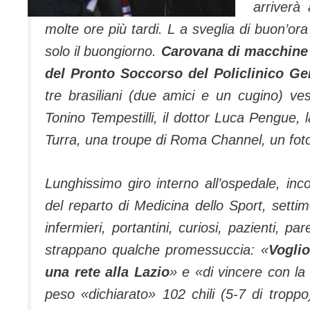
arriverà 
molte ore più tardi. L a sveglia di buon’ora
solo il buongiorno.
Carovana di macchine p
del Pronto Soccorso del Policlinico Gem
tre brasiliani (due amici e un cugino) ve
Tonino Tempestilli, il dottor Luca Pengue,
Turra, una troupe di Roma Channel, un fotogr
Lunghissimo giro interno all’ospedale, inc
del reparto di Medicina dello Sport, settimo
infermieri, portantini, curiosi, pazienti, p
strappano qualche promessuccia: «
Vogli
una rete alla Lazio
» e «di vincere con la 
peso «dichiarato» 102 chili (5-7 di troppo