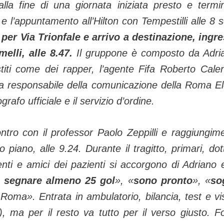
alla fine di una giornata iniziata presto e termi
 e l’appuntamento all’Hilton con Tempestilli alle 8 
er Via Trionfale e arrivo a destinazione, ingr
elli, alle 8.47.
Il gruppone è composto da Adri
stiti come dei rapper, l’agente Fifa Roberto Cale
 la responsabile della comunicazione della Roma E
afo ufficiale e il servizio d’ordine.
ontro con il professor Paolo Zeppilli e raggiungim
 piano, alle 9.24. Durante il tragitto, primari, dott
arenti e amici dei pazienti si accorgono di Adriano e
o segnare almeno 25 gol
», «
sono pronto
», «
so
Roma». Entrata in ambulatorio, bilancia, test e vis
), ma per il resto va tutto per il verso giusto. F