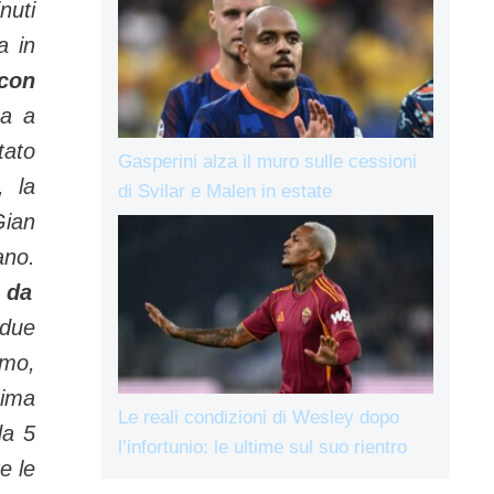
nuti
a in
 con
na a
tato
Gasperini alza il muro sulle cessioni
, la
di Svilar e Malen in estate
Gian
ano.
o da
 due
imo,
tima
Le reali condizioni di Wesley dopo
da 5
l’infortunio: le ultime sul suo rientro
e le