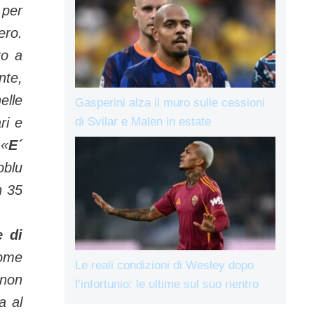
 per
ero.
to a
nte,
elle
Gasperini alza il muro sulle cessioni
di Svilar e Malen in estate
ri e
 «
E´
oblu
n 35
e di
come
Le reali condizioni di Wesley dopo
 non
l’infortunio: le ultime sul suo rientro
a al