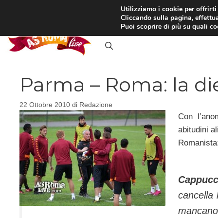
Vai
Utilizziamo i cookie per offrirt
Cliccando sulla pagina, effettua
al
RASSEGNA STAMPA
IN
Puoi scoprire di più su quali c
contenuto
Parma – Roma: la die
22 Ottobre 2010
di
Redazione
Con l’ano
abitudini a
Romanista
Cappucc
cancella 
mancano 