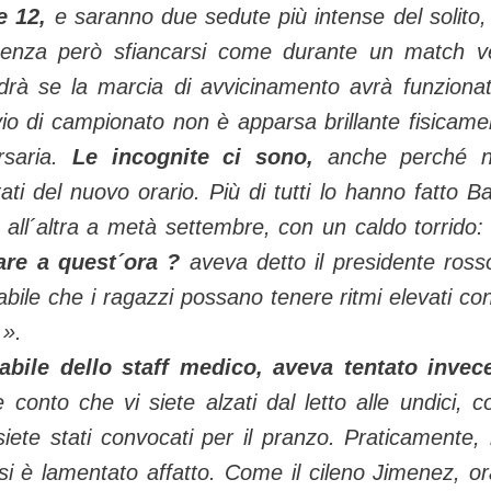
e 12,
e saranno due sedute più intense del solito,
a senza però sfiancarsi come durante un match v
edrà se la marcia di avvicinamento avrà funziona
io di campionato non è apparsa brillante fisicame
saria.
Le incognite ci sono,
anche perché n
ati del nuovo orario. Più di tutti lo hanno fatto Ba
e all´altra a metà settembre, con un caldo torrido:
are a quest´ora ?
aveva detto il presidente ross
abile che i ragazzi possano tenere ritmi elevati co
 ».
abile dello staff medico, aveva tentato invec
conto che vi siete alzati dal letto alle undici, 
 siete stati convocati per il pranzo. Praticamente,
i è lamentato affatto. Come il cileno Jimenez, or