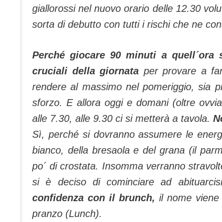
giallorossi nel nuovo orario delle 12.30 vo
sorta di debutto con tutti i rischi che ne c
Perché giocare 90 minuti a quell´ora s
cruciali della giornata
per provare a fa
rendere al massimo nel pomeriggio, sia pr
sforzo. E allora oggi e domani (oltre ovvia
alle 7.30, alle 9.30 ci si metterà a tavola.
N
Sì, perché si dovranno assumere le energie
bianco, della bresaola e del grana (il par
po´ di crostata. Insomma verranno stravolte
si è deciso di cominciare ad abituarcis
confidenza con il brunch,
il nome viene 
pranzo (Lunch).