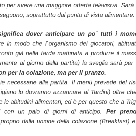
luto per avere una maggiore offerta televisiva. Sarà
onseguono, soprattutto dal punto di vista alimentare.
ignifica dover anticipare un po´ tutti i mom
re in modo che l´organismo dei giocatori, abitua
onto già nella tarda mattinata a produrre il mas
mente al giorno della partita) la sveglia sarà per t
on per la colazione, ma per il pranzo.
 necessarie alla partita. Il menù prevede del ris
migiano lo dovranno azzannare al Tardini) oltre ch
 le abitudini alimentari, ed è per questo che a Trig
i con un paio di giorni di anticipo.
Per prend
proprio dalla unione della colazione (Breakfast) e