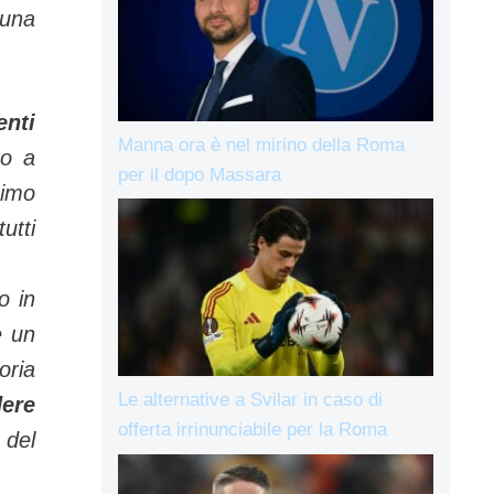
 una
enti
Manna ora è nel mirino della Roma
to a
per il dopo Massara
simo
utti
o in
e un
oria
Le alternative a Svilar in caso di
ere
offerta irrinunciabile per la Roma
 del