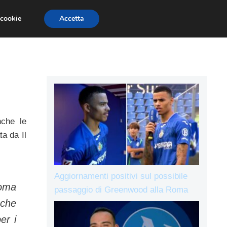
 cookie
Accetta
IE A
L’AVVERSARIO
ALLENAMENTI
che le
ta da Il
Aggiornamenti positivi sul possibile
oma
passaggio di Greenwood alla Roma
 che
er i