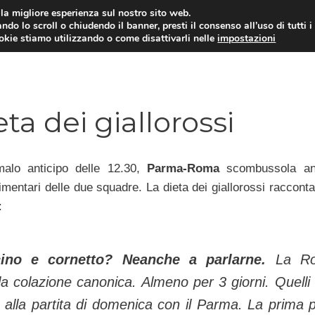
i la migliore esperienza sul nostro sito web.
ndo lo scroll o chiudendo il banner, presti il consenso all’uso di tutti i
TERVISTE
CALCIOMERCATO
CAMPIONATO SER
ookie stiamo utilizzando o come disattivarli nelle
impostazioni
ta dei giallorossi
malo anticipo delle 12.30,
Parma-Roma
scombussola an
limentari delle due squadre. La dieta dei giallorossi racconta
:
ino e cornetto? Neanche a parlarne.
La R
la colazione canonica. Almeno per 3 giorni. Quelli
alla partita di domenica con il Parma. La prima p