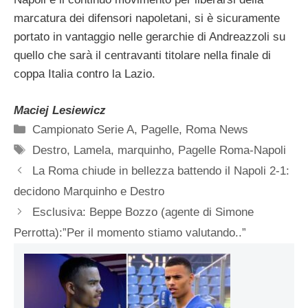
marcatura dei difensori napoletani, si è sicuramente
portato in vantaggio nelle gerarchie di Andreazzoli su
quello che sarà il centravanti titolare nella finale di
coppa Italia contro la Lazio.
Maciej Lesiewicz
Categorie
Campionato Serie A
,
Pagelle
,
Roma News
Tag
Destro
,
Lamela
,
marquinho
,
Pagelle Roma-Napoli
La Roma chiude in bellezza battendo il Napoli 2-1:
decidono Marquinho e Destro
Esclusiva: Beppe Bozzo (agente di Simone
Perrotta):”Per il momento stiamo valutando..”