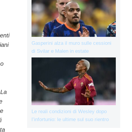
enti
Gasperini alza il muro sulle cessioni
iani
di Svilar e Malen in estate
no
 La
e
 e
Le reali condizioni di Wesley dopo
l’infortunio: le ultime sul suo rientro
i
tta