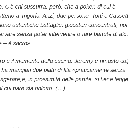
e. C’è chi sussurra, però, che a poker, di cui è
tterlo a Trigoria. Anzi, due persone: Totti e Cassett
sono autentiche battaglie: giocatori concentrati, no
rvare senza poter intervenire o fare battute di alc
e – è sacro».
il momento della cucina. Jeremy è rimasto col
e ha mangiati due piatti di fila «praticamente senza
gerare,e, in prossimità delle partite, si tiene legge
i cui pare sia ghiotto. (…)