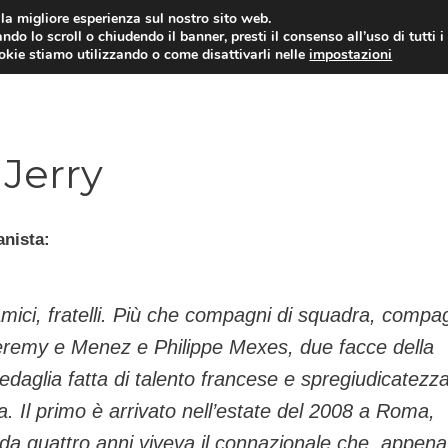
i la migliore esperienza sul nostro sito web.
ndo lo scroll o chiudendo il banner, presti il consenso all’uso di tutti i
TERVISTE
CALCIOMERCATO
CAMPIONATO SER
ookie stiamo utilizzando o come disattivarli nelle
impostazioni
 Jerry
anista:
mici, fratelli. Più che compagni di squadra, compa
Jeremy e Menez e Philippe Mexes, due facce della
daglia fatta di talento francese e spregiudicatezz
a. Il primo è arrivato nell’estate del 2008 a Roma,
da quattro anni viveva il connazionale che, appena