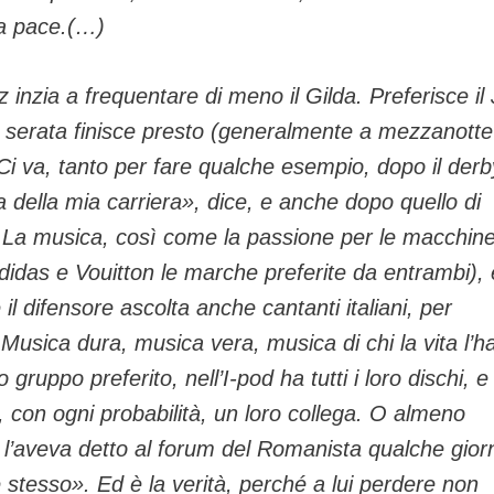
la pace.(…)
nzia a frequentare di meno il Gilda. Preferisce il 
 la serata finisce presto (generalmente a mezzanotte
Ci va, tanto per fare qualche esempio, dopo il derb
la della mia carriera», dice, e anche dopo quello di
. La musica, così come la passione per le macchin
Adidas e Vouitton le marche preferite da entrambi), 
il difensore ascolta anche cantanti italiani, per
 Musica dura, musica vera, musica di chi la vita l’h
gruppo preferito, nell’I-pod ha tutti i loro dischi, e
, con ogni probabilità, un loro collega. O almeno
 l’aveva detto al forum del Romanista qualche gior
 se stesso». Ed è la verità, perché a lui perdere non