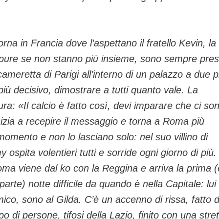
 in Francia dove l’aspettano il fratello Kevin, la
ure se non stanno più insieme, sono sempre pres
 cameretta di Parigi all’interno di un palazzo a due p
più decisivo, dimostrare a tutti quanto vale. La
ra: «Il calcio è fatto così, devi imparare che ci so
 inizia a recepire il messaggio e torna a Roma più
momento e non lo lasciano solo: nel suo villino di
pita volentieri tutti e sorride ogni giorno di più.
oma viene dal ko con la Reggina e arriva la prima (
 parte) notte difficile da quando è nella Capitale: lui
o, sono al Gilda. C’è un accenno di rissa, fatto d
o di persone, tifosi della Lazio, finito con una stre