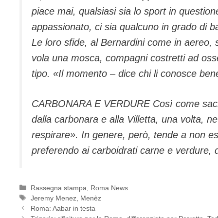
piace mai, qualsiasi sia lo sport in question
appassionato, ci sia qualcuno in grado di ba
Le loro sfide, al Bernardini come in aereo, 
vola una mosca, compagni costretti ad osse
tipo. «Il momento – dice chi li conosce ben
CARBONARA E VERDURE Così come sacro è 
dalla carbonara e alla Villetta, una volta, n
respirare». In genere, però, tende a non esa
preferendo ai carboidrati carne e verdure, d
Categorie
Rassegna stampa
,
Roma News
Tag
Jeremy Menez
,
Menèz
Roma: Aabar in testa