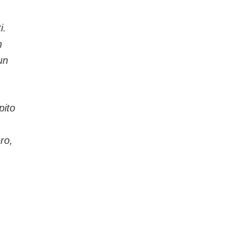
i.
n
un
pito
ro,