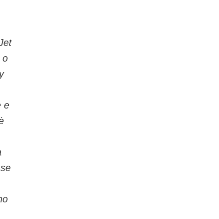
Jet
 o
y
e e
è
a
 se
no