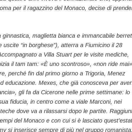
oma per il ragazzino del Monaco, decise di prende
 ginnastica, maglietta bianca e immancabile berret
e uscite “in borghese”), atterra a Fiumicino il 28
Accompagnato a Villa Stuart per le visite mediche,
izia il tam tam: «È uno scontroso», «non ride mai»
e, perché fin dal primo giorno a Trigoria, Menez
a ed educazione. Mexes, che già conosceva per aver
rancia», gli fa da Cicerone nelle prime settimane: lo
 sua fiducia, in centro come a viale Marconi, nei
coteche dove va a rilassarsi dopo le partite. Raggiun
 tempi del Monaco e con cui si è lasciato quest’esta
emy si inserisce sempre di più nel gruppo romanista