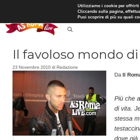
Vai
Utilizziamo i cookie per offrirt
Cliccando sulla pagina, effettua
al
RASSEGNA STAMPA
IN
Puoi scoprire di più su quali c
contenuto
Il favoloso mondo di
23 Novembre 2010
di
Redazione
Da
Il Rom
Più che a
di vita. 
stessa me
testaccin
dove già 