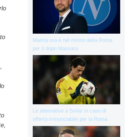
rlo
to
Manna ora è nel mirino della Roma
per il dopo Massara
,
lo
Le alternative a Svilar in caso di
to
offerta irrinunciabile per la Roma
te,
.