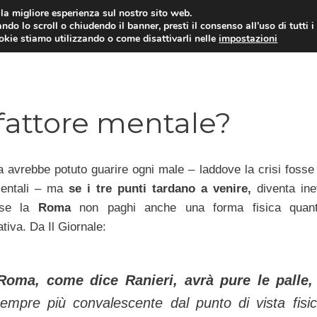
i la migliore esperienza sul nostro sito web.
ndo lo scroll o chiudendo il banner, presti il consenso all’uso di tutti i
TERVISTE
CALCIOMERCATO
CAMPIONATO SER
ookie stiamo utilizzando o come disattivarli nelle
impostazioni
 fattore mentale?
ia avrebbe potuto guarire ogni male – laddove la crisi fosse
entali – ma
se i tre punti tardano a venire,
diventa inev
 se la
Roma
non paghi anche una forma fisica quan
iva. Da Il Giornale:
Roma, come dice Ranieri, avrà pure le palle
empre più convalescente dal punto di vista fisi