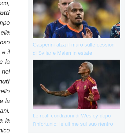
oco,
otti
empo
ella
loso
Gasperini alza il muro sulle cessioni
e il
di Svilar e Malen in estate
e la
 nei
nuti
ello
e la
ani.
Le reali condizioni di Wesley dopo
a la
l’infortunio: le ultime sul suo rientro
nico