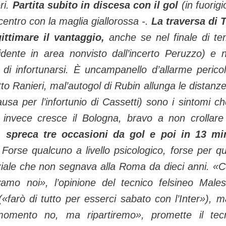
eri.
Partita subito in discesa con il gol
(in fuorigi
 centro con la maglia giallorossa -.
La traversa di T
ittimare il vantaggio,
anche se nel finale di t
dente in area nonvisto dall’incerto Peruzzo) e n
 di infortunarsi. È uncampanello d’allarme perico
tto Ranieri, mal’autogol di Rubin allunga le distanze 
sa per l’infortunio di Cassetti) sono i sintomi ch
nvece cresce il Bologna, bravo a non crollare
, spreca tre occasioni da gol e poi in 13 mi
 Forse qualcuno a livello psicologico, forse per qu
ziale che non segnava alla Roma da dieci anni. «C
amo noi», l’opinione del tecnico felsineo Males
(«farò di tutto per esserci sabato con l’Inter»), m
 momento no, ma ripartiremo», promette il tec