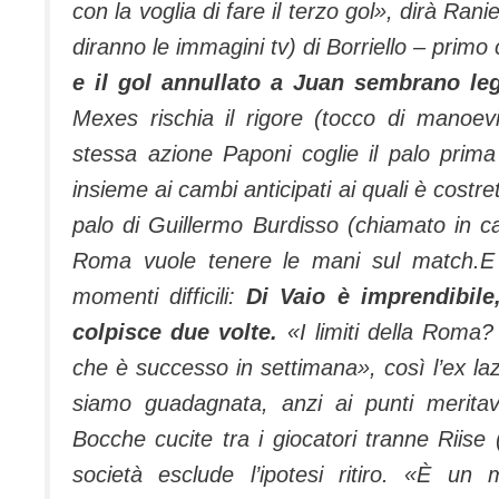
con la voglia di fare il terzo gol», dirà Rani
diranno le immagini tv) di Borriello – primo
e il gol annullato a Juan sembrano leg
Mexes rischia il rigore (tocco di manoevi
stessa azione Paponi coglie il palo prima
insieme ai cambi anticipati ai quali è costre
palo di Guillermo Burdisso (chiamato in cau
Roma vuole tenere le mani sul match.E i
momenti difficili:
Di Vaio è imprendibile
colpisce due volte.
«I limiti della Roma?
che è successo in settimana», così l’ex la
siamo guadagnata, anzi ai punti meritav
Bocche cucite tra i giocatori tranne Riise 
società esclude l’ipotesi ritiro. «È un