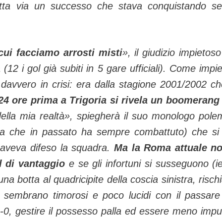
 butta via un successo che stava conquistando s
ui facciamo arrosti misti
», il giudizio impietoso
 (12 i gol già subiti in 5 gare ufficiali). Come impie
 davvero in crisi: era dalla stagione 2001/2002 ch
24 ore prima a Trigoria si rivela un boomerang
 della mia realtà», spiegherà il suo monologo pole
nza che in passato ha sempre combattuto) che si
 aveva difeso la squadra.
Ma la Roma attuale n
 di vantaggio
e se gli infortuni si susseguono (ie
 botta al quadricipite della coscia sinistra, rischi
ori sembrano timorosi e poco lucidi con il passare
0, gestire il possesso palla ed essere meno impul