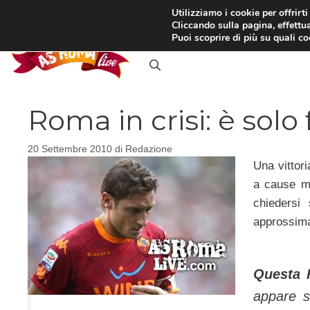
Vai
Utilizziamo i cookie per offrirt
Cliccando sulla pagina, effettua
al
RASSEGNA STAMPA
IN
Puoi scoprire di più su quali c
contenuto
Roma in crisi: è solo
20 Settembre 2010
di
Redazione
Una vittor
a cause m
chiedersi
approssimat
Questa 
appare s