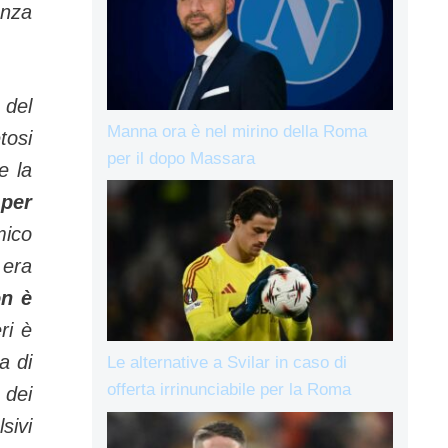
enza
 del
Manna ora è nel mirino della Roma
tosi
per il dopo Massara
e la
 per
mico
 era
on è
ri è
a di
Le alternative a Svilar in caso di
offerta irrinunciabile per la Roma
 dei
sivi