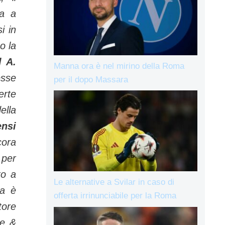
ga a
i in
o la
l A.
Manna ora è nel mirino della Roma
esse
per il dopo Massara
erte
ella
ensi
cora
 per
to a
Le alternative a Svilar in caso di
sa è
offerta irrinunciabile per la Roma
tore
te &