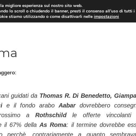
i la migliore esperienza sul nostro sito web.
ndo lo scroll o chiudendo il banner, presti il consenso all’uso di tutti i
TERVISTE
CALCIOMERCATO
CAMPIONATO SER
ookie stiamo utilizzando o come disattivarli nelle
impostazioni
oma
aggero
:
cani guidati da
Thomas R. Di Benedetto, Giamp
ci
e il fondo arabo
Aabar
dovrebbero consegn
prossimo a
Rothschild
le offerte vincolanti
e il 67% della
As Roma
: il termine dovrebbe es
o perchè, contrariamente a quanto sembrava