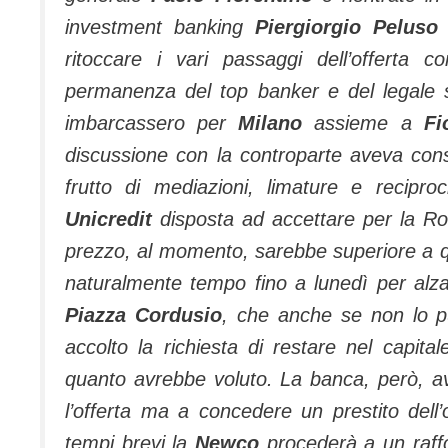
investment banking
Piergiorgio Peluso
ritoccare i vari passaggi dell’offerta c
permanenza del top banker e del legale 
imbarcassero per
Milano
assieme a
Fi
discussione con la controparte aveva conse
frutto di mediazioni, limature e recipro
Unicredit
disposta ad accettare per la Ro
prezzo, al momento, sarebbe superiore a
naturalmente tempo fino a lunedì per alzare
Piazza Cordusio
, che anche se non lo p
accolto la richiesta di restare nel capi
quanto avrebbe voluto. La banca, però, av
l’offerta ma a concedere un prestito dell’
tempi brevi la
Newco
procederà a un raffo