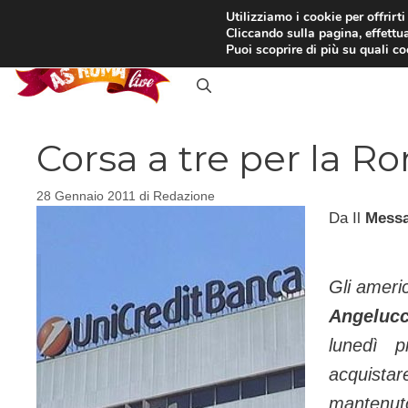
Vai
Utilizziamo i cookie per offrirt
Cliccando sulla pagina, effettua
al
RASSEGNA STAMPA
IN
Puoi scoprire di più su quali c
contenuto
Corsa a tre per la R
28 Gennaio 2011
di
Redazione
Da Il
Mess
Gli ameri
Angeluc
lunedì 
acquistar
mantenut