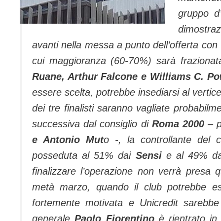
gruppo d
dimostrazi
avanti nella messa a punto dell’offerta con
cui maggioranza (60-70%) sarà fraziona
Ruane, Arthur Falcone e Williams C. P
essere scelta, potrebbe insediarsi al vertic
dei tre finalisti saranno vagliate probabilme
successiva dal consiglio di
Roma 2000
– p
e Antonio Mut
o -, la controllante del 
posseduta al 51% dai
Sensi
e al 49% 
finalizzare l’operazione non verrà presa 
metà marzo, quando il club potrebbe es
fortemente motivata e Unicredit sarebbe d
generale
Paolo Fiorentino
è rientrato in