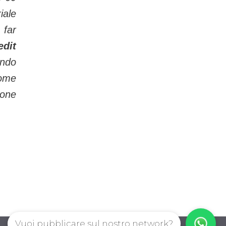
iale
 far
edit
endo
come
ione
Vuoi pubblicare sul nostro network?