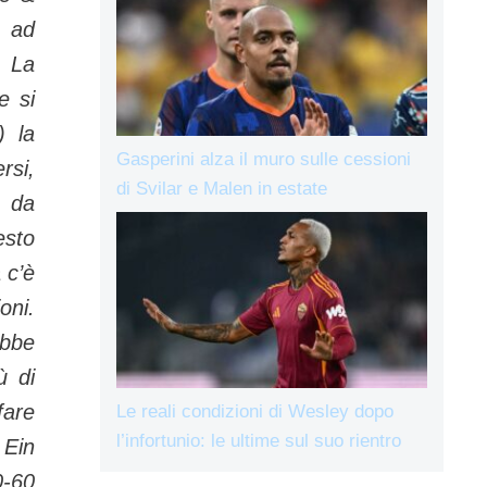
e ad
La
e si
) la
Gasperini alza il muro sulle cessioni
rsi,
di Svilar e Malen in estate
e da
esto
 c’è
oni.
ebbe
ù di
fare
Le reali condizioni di Wesley dopo
l’infortunio: le ultime sul suo rientro
 Ein
0-60