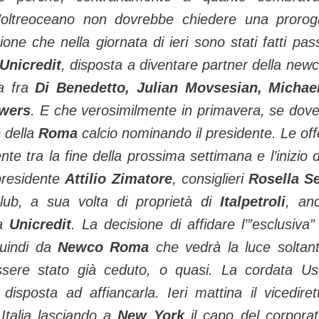
’oltreoceano non dovrebbe chiedere una proro
one che nella giornata di ieri sono stati fatti pass
Unicredit
, disposta a diventare partner della newc
ta fra
Di Benedetto, Julian Movsesian, Michae
owers
.
E che verosimilmente in primavera, se dov
e della
Roma
calcio nominando il presidente. Le off
nte tra la fine della prossima settimana e l’inizio d
residente
Attilio Zimatore
, consiglieri
Rosella S
club, a sua volta di proprietà di
Italpetroli
, an
da
Unicredit
. La decisione di affidare l’”esclusiva”
quindi da
Newco Roma
che vedrà la luce soltan
sere stato già ceduto, o quasi. La cordata U
isposta ad affiancarla. Ieri mattina il vicediret
 Italia lasciando a
New York
il capo del corpora