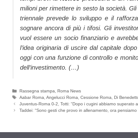
milioni per rimettere in sesto la società. Gl
triennale prevede lo sviluppo e il rafforz
sognare ancora di più i tifosi. Gli investi
vuol essere un socio finanziario e avrebb
l’idea originaria di uscire dal capitale d
oggi con una funzione di controllo e monitora
dell’investimento. (…)
Categorie
Rassegna stampa
,
Roma News
Tag
Aabar Roma
,
Angelucci Roma
,
Cessione Roma
,
Di Benedet
Juventus-Roma 0-2, Totti: “Dopo i cugini abbiamo superato 
Taddei: “Sono gesti che provo in allenamento, ora pensiamo