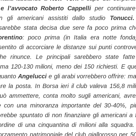
 e l’avvocato Roberto Cappelli
per continuar
on gli americani assistiti dallo studio
Tonucci.
sarebbe stata decisa due sere fa poco prima ch
orentino
: poco prima (in Italia era notte fonda
ntito di accorciare le distanze sui punti controve
che rinunce. Le principali sarebbero state fatt
ma 120-130 milioni, meno dei 150 richiesti. E qu
 quanto
Angelucci
e gli arabi vorrebbero offrire: ma
 la posta. In Borsa ieri il club valeva 156,8 mili
uò ammettere, conta molto sugli americani, avr
tale con una minoranza importante del 30-40%, pi
rebbe spuntato di non finanziare gli americani a 
ordine di una cinquantina di milioni alla squadra.
rzamento patrimoniale del club giallorosso per 5