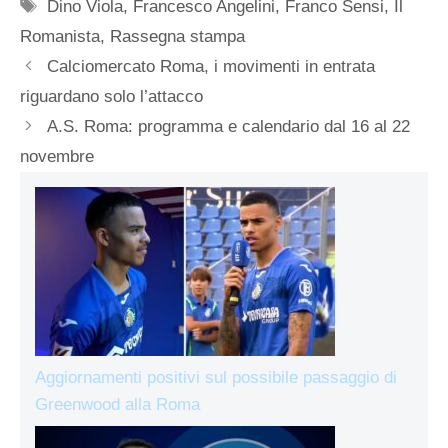
Tag
Dino Viola
,
Francesco Angelini
,
Franco Sensi
,
Il
Romanista
,
Rassegna stampa
Calciomercato Roma, i movimenti in entrata
riguardano solo l’attacco
A.S. Roma: programma e calendario dal 16 al 22
novembre
Aggiornamenti positivi sul possibile passaggio di
Greenwood alla Roma